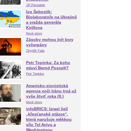
Jiří Paroubek
Ivo Šebestík:
Biolaboratoře na Ukrajině
a vražda generála
Kirillova
Nové slovo
Zásoby mohou být brzy
vyčerpány
Zbyněk Fiala
Petr Topinka: Za koho
mluví Bernd Posselt?
Petr Topinka
Americko-sionistická
agresia voči Iránu trvá už
vyše štvrť roka (II.)
Nové slovo
infoBRICS: Izrael čelí
„křesťanské otázce“,
která narušuje měkkou
sílu Tel Avivu a
Washingtonu