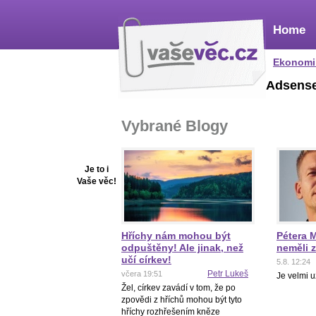
Home
Ekonomi
Adsens
Vybrané Blogy
Je to i
Vaše věc!
Hříchy nám mohou být
Pétera 
odpuštěny! Ale jinak, než
neměli 
učí církev!
5.8. 12:24
Petr Lukeš
včera 19:51
Je velmi u
Žel, církev zavádí v tom, že po
zpovědi z hříchů mohou být tyto
hříchy rozhřešením kněze