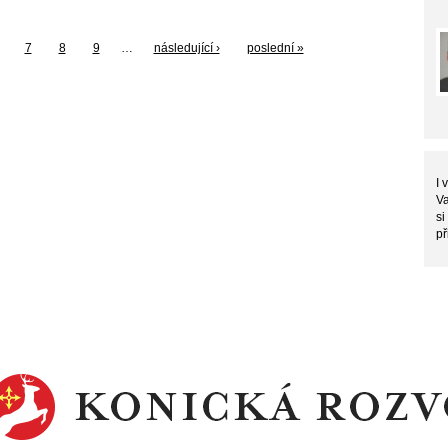
7
8
9
…
následující ›
poslední »
I 
Va
si
př