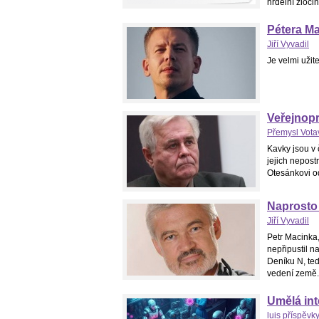
hrdelní zločin
Pétera M
Jiří Vyvadil
Je velmi užit
Veřejnop
Přemysl Vota
Kavky jsou v 
jejich nepost
Otesánkovi o
Naprosto
Jiří Vyvadil
Petr Macinka
nepřipustil n
Deníku N, te
vedení země., 
Umělá inte
luis příspěvk