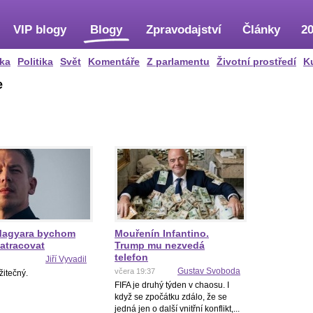
VIP blogy
Blogy
Zpravodajství
Články
20
ka
Politika
Svět
Komentáře
Z parlamentu
Životní prostředí
K
e
Magyara bychom
Mouřenín Infantino.
zatracovat
Trump mu nezvedá
telefon
Jiří Vyvadil
Gustav Svoboda
včera 19:37
žitečný.
FIFA je druhý týden v chaosu. I
když se zpočátku zdálo, že se
jedná jen o další vnitřní konflikt,...