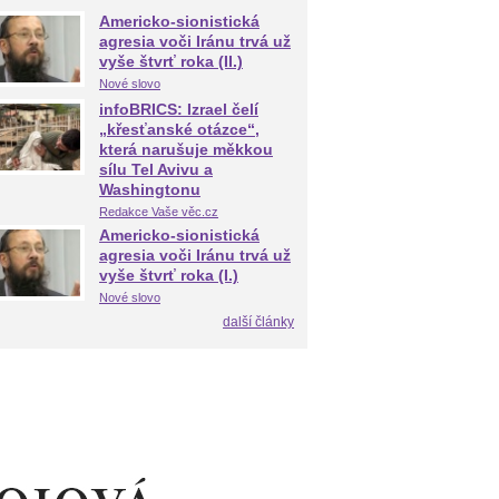
Americko-sionistická
agresia voči Iránu trvá už
vyše štvrť roka (II.)
Nové slovo
infoBRICS: Izrael čelí
„křesťanské otázce“,
která narušuje měkkou
sílu Tel Avivu a
Washingtonu
Redakce Vaše věc.cz
Americko-sionistická
agresia voči Iránu trvá už
vyše štvrť roka (I.)
Nové slovo
další články