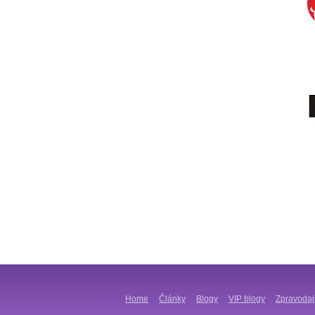
Home
Články
Blogy
VIP blogy
Zpravodaj