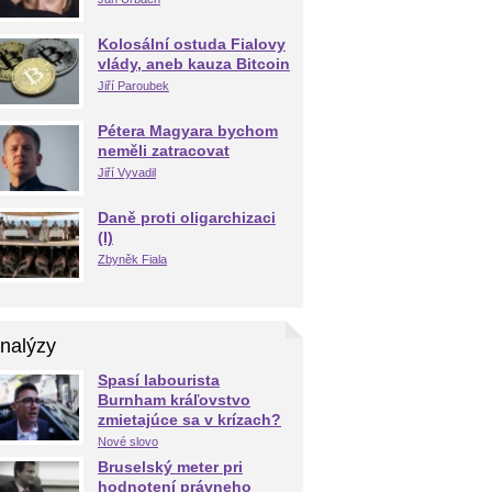
Kolosální ostuda Fialovy
vlády, aneb kauza Bitcoin
Jiří Paroubek
Pétera Magyara bychom
neměli zatracovat
Jiří Vyvadil
Daně proti oligarchizaci
(I)
Zbyněk Fiala
nalýzy
Spasí labourista
Burnham kráľovstvo
zmietajúce sa v krízach?
Nové slovo
Bruselský meter pri
hodnotení právneho