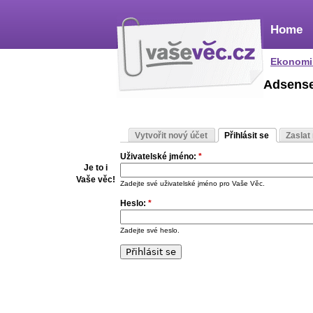
Home
Ekonomi
Adsens
Vytvořit nový účet
Přihlásit se
Zaslat
Uživatelské jméno:
*
Je to i
Vaše věc!
Zadejte své uživatelské jméno pro Vaše Věc.
Heslo:
*
Zadejte své heslo.