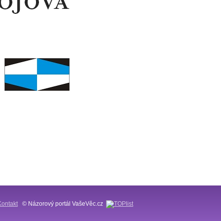
Kontakt
© Názorový portál VašeVěc.cz