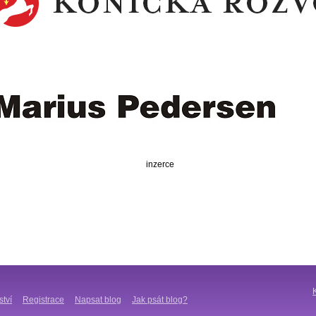
inzerce
ství
Registrace
Napsat blog
Jak psát blog?