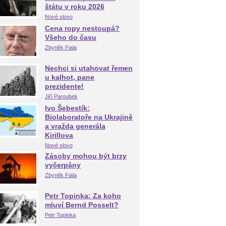
štátu v roku 2026
Nové slovo
Cena ropy nestoupá?
Všeho do času
Zbyněk Fiala
Nechci si utahovat řemen
u kalhot, pane
prezidente!
Jiří Paroubek
Ivo Šebestík:
Biolaboratoře na Ukrajině
a vražda generála
Kirillova
Nové slovo
Zásoby mohou být brzy
vyčerpány
Zbyněk Fiala
Petr Topinka: Za koho
mluví Bernd Posselt?
Petr Topinka