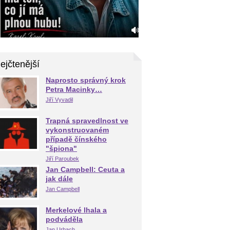
ejčtenější
Naprosto správný krok
Petra Macinky…
Jiří Vyvadil
Trapná spravedlnost ve
vykonstruovaném
případě čínského
"špiona"
Jiří Paroubek
Jan Campbell: Ceuta a
jak dále
Jan Campbell
Merkelové lhala a
podváděla
Jan Urbach