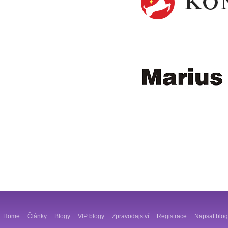
Home
Články
Blogy
VIP blogy
Zpravodajství
Registrace
Napsat blog