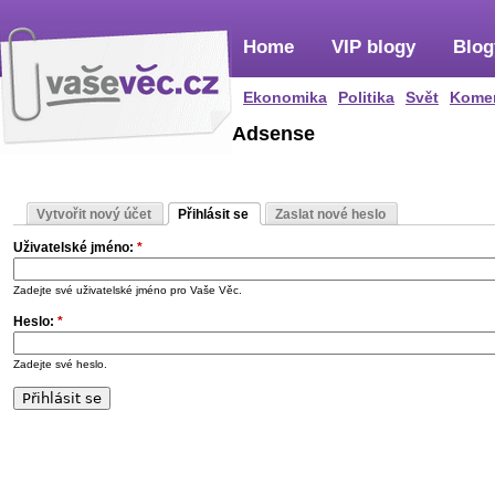
Home
VIP blogy
Blog
Ekonomika
Politika
Svět
Kome
Adsense
Vytvořit nový účet
Přihlásit se
Zaslat nové heslo
Uživatelské jméno:
*
Zadejte své uživatelské jméno pro Vaše Věc.
Heslo:
*
Zadejte své heslo.