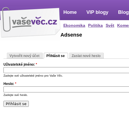
Home
VIP blogy
Blog
Ekonomika
Politika
Svět
Kome
Adsense
Vytvořit nový účet
Přihlásit se
Zaslat nové heslo
Uživatelské jméno:
*
Zadejte své uživatelské jméno pro Vaše Věc.
Heslo:
*
Zadejte své heslo.