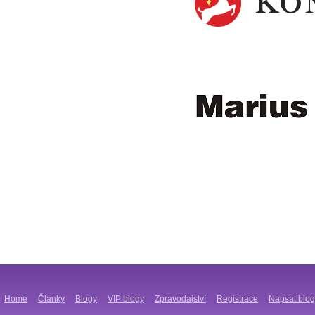
Home
Články
Blogy
VIP blogy
Zpravodajství
Registrace
Napsat blog