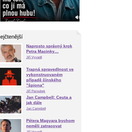
ejčtenější
Naprosto správný krok
Petra Macinky…
Jiří Vyvadil
Trapná spravedlnost ve
vykonstruovaném
případě čínského
"špiona"
Jiří Paroubek
Jan Campbell: Ceuta a
jak dále
Jan Campbell
Pétera Magyara bychom
neměli zatracovat
Jiří Vyvadil