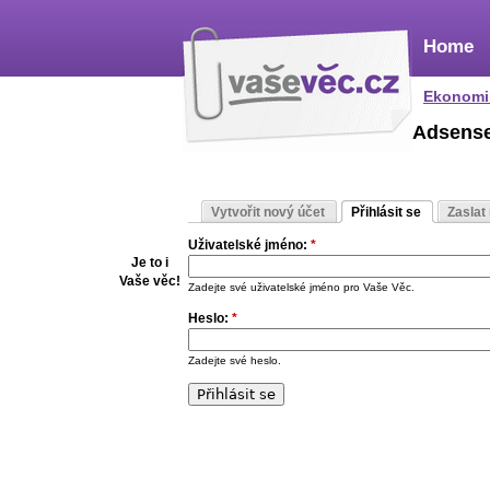
Home
Ekonomi
Adsens
Vytvořit nový účet
Přihlásit se
Zaslat
Uživatelské jméno:
*
Je to i
Vaše věc!
Zadejte své uživatelské jméno pro Vaše Věc.
Heslo:
*
Zadejte své heslo.