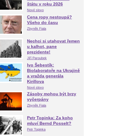
štátu v roku 2026
Nové slovo
Cena ropy nestoupá?
Všeho do času
Zbyněk Fiala
Nechci si utahovat řemen
u kalhot, pane
prezidente!
Jiří Paroubek
Ivo Šebestík:
Biolaboratoře na Ukrajině
a vražda generála
Kirillova
Nové slovo
Zásoby mohou být brzy
vyčerpány
Zbyněk Fiala
Petr Topinka: Za koho
mluví Bernd Posselt?
Petr Topinka