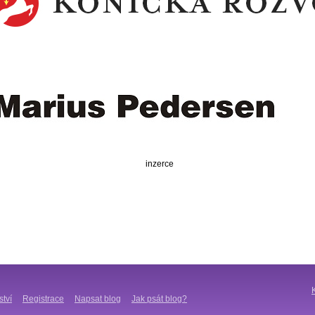
inzerce
ství
Registrace
Napsat blog
Jak psát blog?