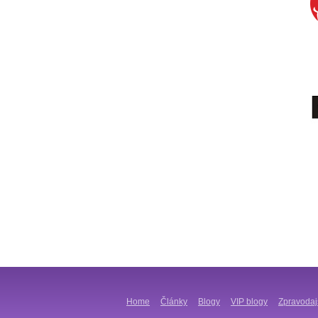
Home
Články
Blogy
VIP blogy
Zpravodaj