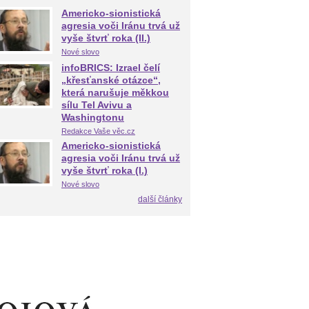
Americko-sionistická
agresia voči Iránu trvá už
vyše štvrť roka (II.)
Nové slovo
infoBRICS: Izrael čelí
„křesťanské otázce“,
která narušuje měkkou
sílu Tel Avivu a
Washingtonu
Redakce Vaše věc.cz
Americko-sionistická
agresia voči Iránu trvá už
vyše štvrť roka (I.)
Nové slovo
další články