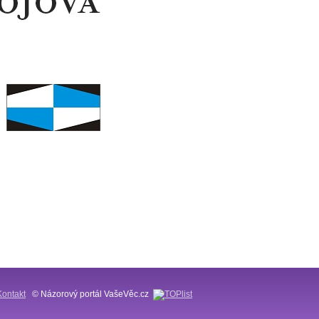
Kontakt
© Názorový portál VašeVěc.cz