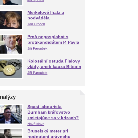
Merkelové lhala a
podváděla
Jan Urbach
Proč nepospíchat s
protikandidátem P. Pavla
Jiří Paroubek
Kolosální ostuda Fialovy
vlády, aneb kauza Bitcoin
Jiří Paroubek
nalýzy
Spasí labourista
Burnham kráľovstvo
zmietajúce sa v krízach?
Nové slovo
Bruselský meter pri
hodnotení právneho