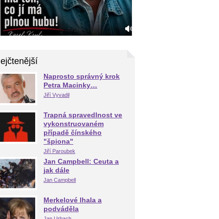
ejčtenější
Naprosto správný krok
Petra Macinky…
Jiří Vyvadil
Trapná spravedlnost ve
vykonstruovaném
případě čínského
"špiona"
Jiří Paroubek
Jan Campbell: Ceuta a
jak dále
Jan Campbell
Merkelové lhala a
podváděla
Jan Urbach