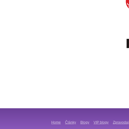
Home
Články
Blogy
VIP blogy
Zpravodaj