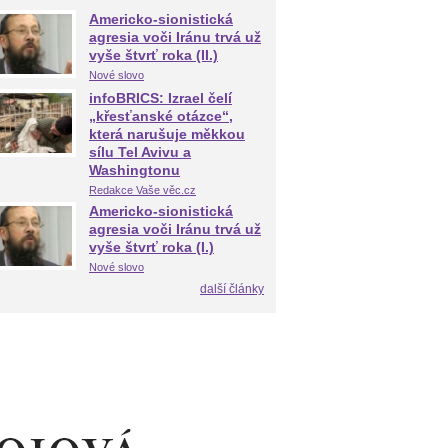
Americko-sionistická
agresia voči Iránu trvá už
vyše štvrť roka (II.)
Nové slovo
infoBRICS: Izrael čelí
„křesťanské otázce“,
která narušuje měkkou
sílu Tel Avivu a
Washingtonu
Redakce Vaše věc.cz
Americko-sionistická
agresia voči Iránu trvá už
vyše štvrť roka (I.)
Nové slovo
další články