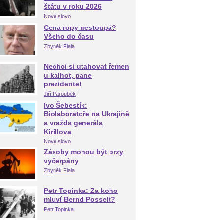
štátu v roku 2026
Nové slovo
Cena ropy nestoupá?
Všeho do času
Zbyněk Fiala
Nechci si utahovat řemen
u kalhot, pane
prezidente!
Jiří Paroubek
Ivo Šebestík:
Biolaboratoře na Ukrajině
a vražda generála
Kirillova
Nové slovo
Zásoby mohou být brzy
vyčerpány
Zbyněk Fiala
Petr Topinka: Za koho
mluví Bernd Posselt?
Petr Topinka