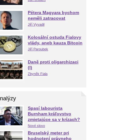
Pétera Magyara bychom
neměli zatracovat
Jiří Vyvadil
Kolosální ostuda Fialovy
vlády, aneb kauza Bitcoin
Jiří Paroubek
Daně proti oligarchizaci
(I)
Zbyněk Fiala
nalýzy
Spasí labourista
Burnham kráľovstvo
zmietajúce sa v krízach?
Nové slovo
Bruselský meter pri
hodnotení právneho