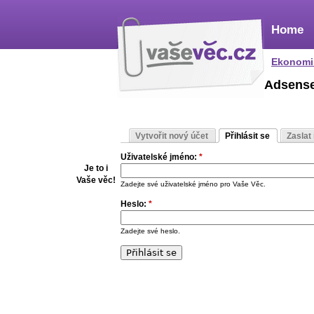
Home
Ekonomi
Adsens
Vytvořit nový účet
Přihlásit se
Zaslat
Uživatelské jméno:
*
Je to i
Vaše věc!
Zadejte své uživatelské jméno pro Vaše Věc.
Heslo:
*
Zadejte své heslo.