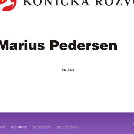
inzerce
ství
Registrace
Napsat blog
Jak psát blog?