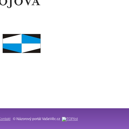
Kontakt
© Názorový portál VašeVěc.cz