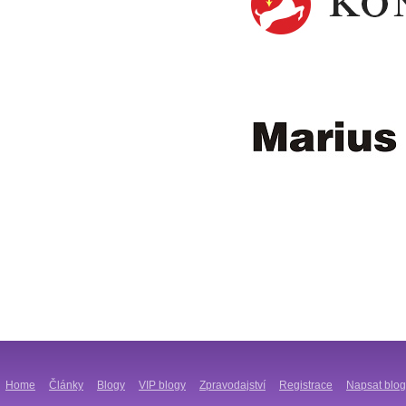
Home
Články
Blogy
VIP blogy
Zpravodajství
Registrace
Napsat blog