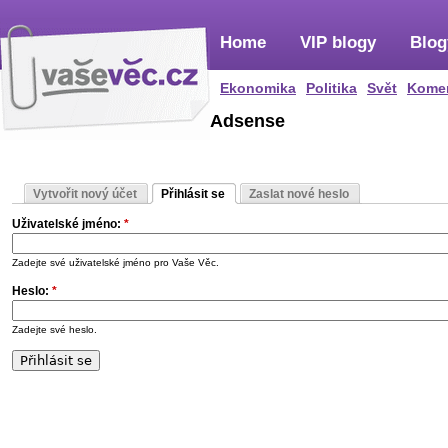
Home
VIP blogy
Blog
Ekonomika
Politika
Svět
Kome
Adsense
Vytvořit nový účet
Přihlásit se
Zaslat nové heslo
Uživatelské jméno:
*
Zadejte své uživatelské jméno pro Vaše Věc.
Heslo:
*
Zadejte své heslo.