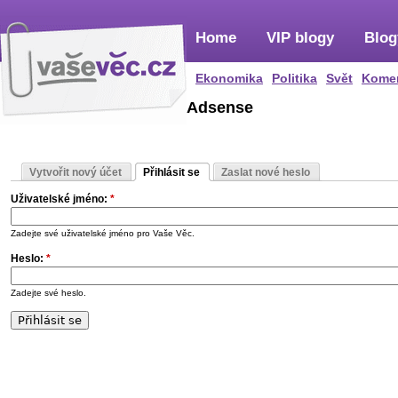
Home
VIP blogy
Blog
Ekonomika
Politika
Svět
Kome
Adsense
Vytvořit nový účet
Přihlásit se
Zaslat nové heslo
Uživatelské jméno:
*
Zadejte své uživatelské jméno pro Vaše Věc.
Heslo:
*
Zadejte své heslo.