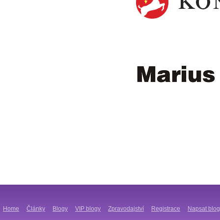
Home
Články
Blogy
VIP blogy
Zpravodajství
Registrace
Napsat blog