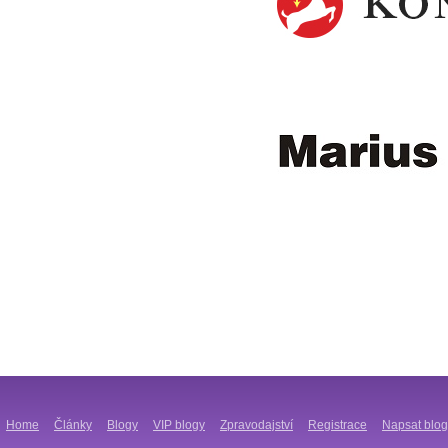
Home
Články
Blogy
VIP blogy
Zpravodajství
Registrace
Napsat blog