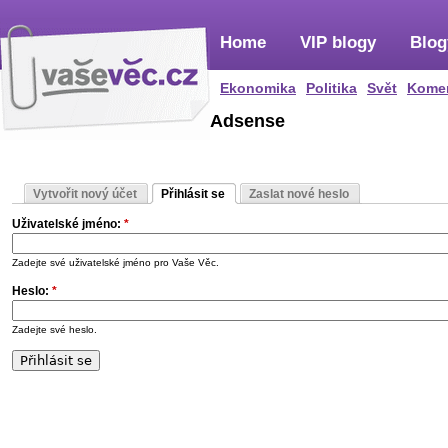
Home
VIP blogy
Blog
Ekonomika
Politika
Svět
Kome
Adsense
Vytvořit nový účet
Přihlásit se
Zaslat nové heslo
Uživatelské jméno:
*
Zadejte své uživatelské jméno pro Vaše Věc.
Heslo:
*
Zadejte své heslo.