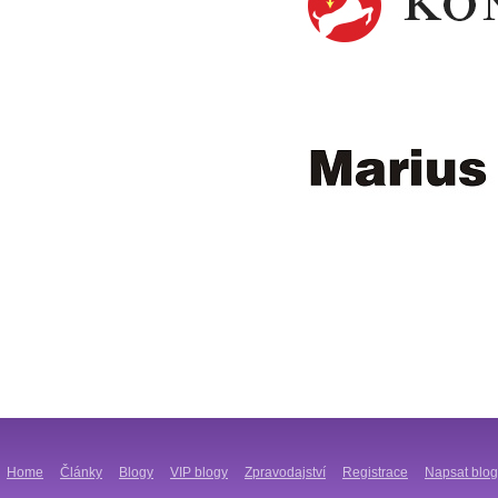
Home
Články
Blogy
VIP blogy
Zpravodajství
Registrace
Napsat blog