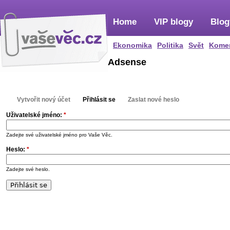
Home
VIP blogy
Blog
Ekonomika
Politika
Svět
Kome
Adsense
Vytvořit nový účet
Přihlásit se
Zaslat nové heslo
Uživatelské jméno:
*
Zadejte své uživatelské jméno pro Vaše Věc.
Heslo:
*
Zadejte své heslo.