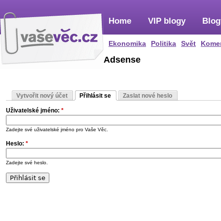
Home
VIP blogy
Blog
Ekonomika
Politika
Svět
Kome
Adsense
Vytvořit nový účet
Přihlásit se
Zaslat nové heslo
Uživatelské jméno:
*
Zadejte své uživatelské jméno pro Vaše Věc.
Heslo:
*
Zadejte své heslo.