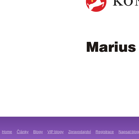
Home
Články
Blogy
VIP blogy
Zpravodajství
Registrace
Napsat blog