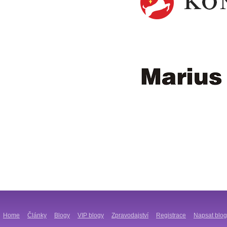
Home
Články
Blogy
VIP blogy
Zpravodajství
Registrace
Napsat blog