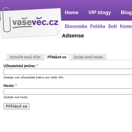
Home
VIP blogy
Blog
Ekonomika
Politika
Svět
Kome
Adsense
Vytvořit nový účet
Přihlásit se
Zaslat nové heslo
Uživatelské jméno:
*
Zadejte své uživatelské jméno pro Vaše Věc.
Heslo:
*
Zadejte své heslo.