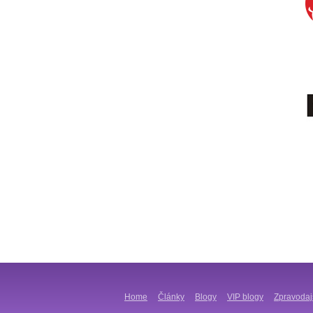
Home
Články
Blogy
VIP blogy
Zpravodaj