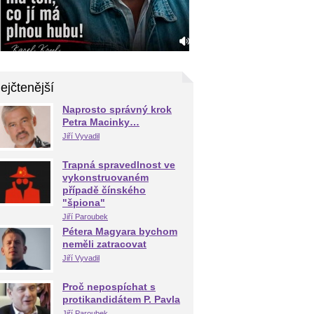
ejčtenější
Naprosto správný krok
Petra Macinky…
Jiří Vyvadil
Trapná spravedlnost ve
vykonstruovaném
případě čínského
"špiona"
Jiří Paroubek
Pétera Magyara bychom
neměli zatracovat
Jiří Vyvadil
Proč nepospíchat s
protikandidátem P. Pavla
Jiří Paroubek