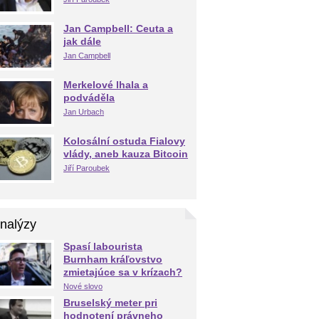
Jan Campbell: Ceuta a
jak dále
Jan Campbell
Merkelové lhala a
podváděla
Jan Urbach
Kolosální ostuda Fialovy
vlády, aneb kauza Bitcoin
Jiří Paroubek
nalýzy
Spasí labourista
Burnham kráľovstvo
zmietajúce sa v krízach?
Nové slovo
Bruselský meter pri
hodnotení právneho