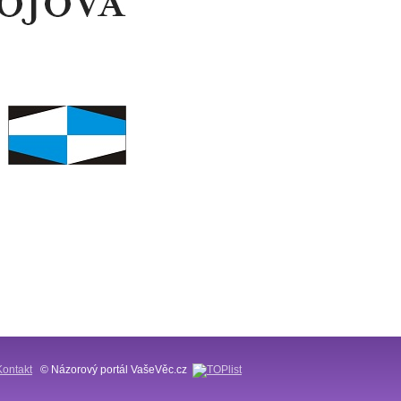
Kontakt
© Názorový portál VašeVěc.cz