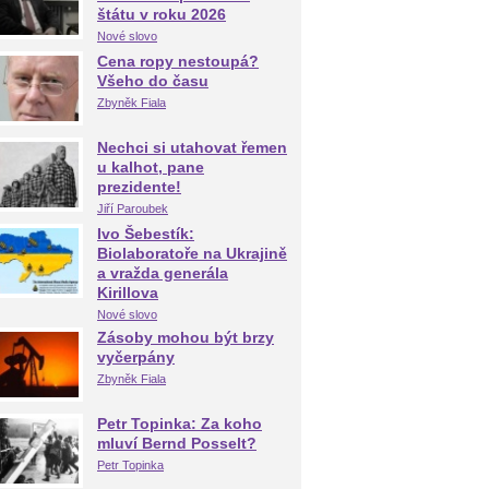
štátu v roku 2026
Nové slovo
Cena ropy nestoupá?
Všeho do času
Zbyněk Fiala
Nechci si utahovat řemen
u kalhot, pane
prezidente!
Jiří Paroubek
Ivo Šebestík:
Biolaboratoře na Ukrajině
a vražda generála
Kirillova
Nové slovo
Zásoby mohou být brzy
vyčerpány
Zbyněk Fiala
Petr Topinka: Za koho
mluví Bernd Posselt?
Petr Topinka