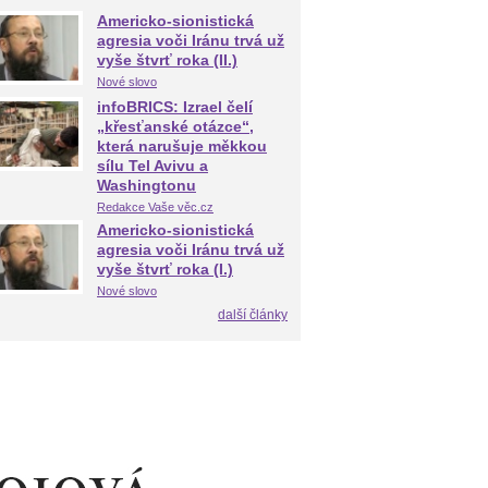
Americko-sionistická
agresia voči Iránu trvá už
vyše štvrť roka (II.)
Nové slovo
infoBRICS: Izrael čelí
„křesťanské otázce“,
která narušuje měkkou
sílu Tel Avivu a
Washingtonu
Redakce Vaše věc.cz
Americko-sionistická
agresia voči Iránu trvá už
vyše štvrť roka (I.)
Nové slovo
další články