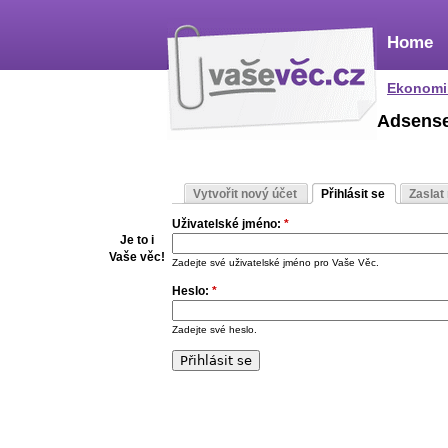
Home
Ekonomi
Adsens
Vytvořit nový účet
Přihlásit se
Zaslat
Uživatelské jméno:
*
Je to i
Vaše věc!
Zadejte své uživatelské jméno pro Vaše Věc.
Heslo:
*
Zadejte své heslo.