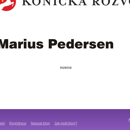
inzerce
ství
Registrace
Napsat blog
Jak psát blog?