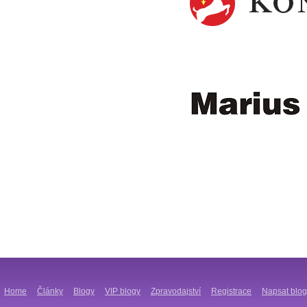
Home
Články
Blogy
VIP blogy
Zpravodajství
Registrace
Napsat blog