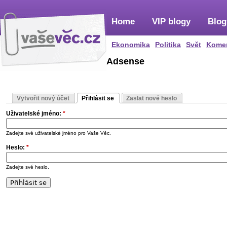
Home
VIP blogy
Blog
Ekonomika
Politika
Svět
Kome
Adsense
Vytvořit nový účet
Přihlásit se
Zaslat nové heslo
Uživatelské jméno:
*
Zadejte své uživatelské jméno pro Vaše Věc.
Heslo:
*
Zadejte své heslo.