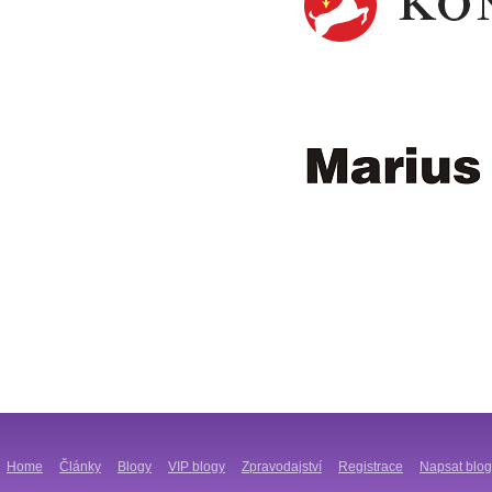
Home
Články
Blogy
VIP blogy
Zpravodajství
Registrace
Napsat blog