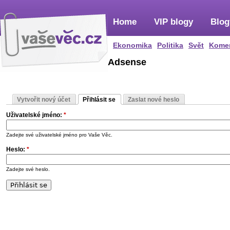
Home
VIP blogy
Blog
Ekonomika
Politika
Svět
Kome
Adsense
Vytvořit nový účet
Přihlásit se
Zaslat nové heslo
Uživatelské jméno:
*
Zadejte své uživatelské jméno pro Vaše Věc.
Heslo:
*
Zadejte své heslo.