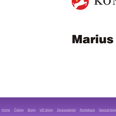
Home
Články
Blogy
VIP blogy
Zpravodajství
Registrace
Napsat blog