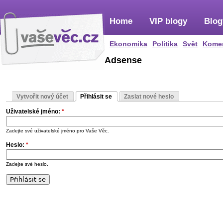
Home
VIP blogy
Blog
Ekonomika
Politika
Svět
Kome
Adsense
Vytvořit nový účet
Přihlásit se
Zaslat nové heslo
Uživatelské jméno:
*
Zadejte své uživatelské jméno pro Vaše Věc.
Heslo:
*
Zadejte své heslo.