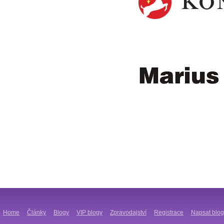
Home
Články
Blogy
VIP blogy
Zpravodajství
Registrace
Napsat blog