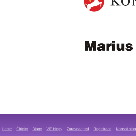
Home
Články
Blogy
VIP blogy
Zpravodajství
Registrace
Napsat blog