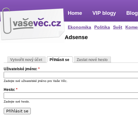
Home
VIP blogy
Blog
Ekonomika
Politika
Svět
Kome
Adsense
Vytvořit nový účet
Přihlásit se
Zaslat nové heslo
Uživatelské jméno:
*
Zadejte své uživatelské jméno pro Vaše Věc.
Heslo:
*
Zadejte své heslo.