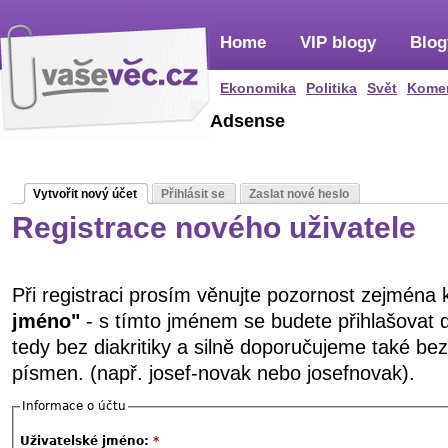
Home
VIP blogy
Blog
Ekonomika
Politika
Svět
Kome
Adsense
Vytvořit nový účet
Přihlásit se
Zaslat nové heslo
Registrace nového uživatele
Při registraci prosím věnujte pozornost zejména
jméno"
- s tímto jménem se budete přihlašovat 
tedy bez diakritiky a silně doporučujeme také be
písmen. (např. josef-novak nebo josefnovak).
Informace o účtu
Uživatelské jméno:
*