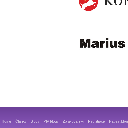
Home
Články
Blogy
VIP blogy
Zpravodajství
Registrace
Napsat blog