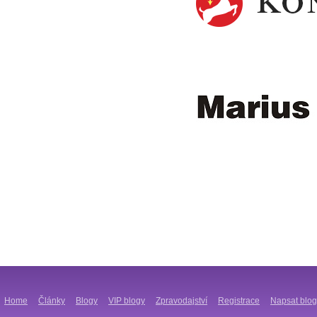
Home
Články
Blogy
VIP blogy
Zpravodajství
Registrace
Napsat blog