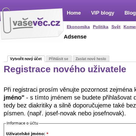
Home
VIP blogy
Blog
Ekonomika
Politika
Svět
Kome
Adsense
Vytvořit nový účet
Přihlásit se
Zaslat nové heslo
Registrace nového uživatele
Při registraci prosím věnujte pozornost zejména
jméno"
- s tímto jménem se budete přihlašovat 
tedy bez diakritiky a silně doporučujeme také be
písmen. (např. josef-novak nebo josefnovak).
Informace o účtu
Uživatelské jméno:
*