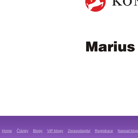
Home
Články
Blogy
VIP blogy
Zpravodajství
Registrace
Napsat blog