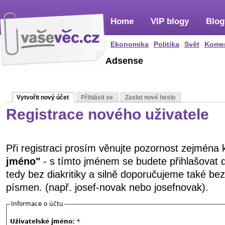
Home
VIP blogy
Blog
Ekonomika
Politika
Svět
Kome
Adsense
Vytvořit nový účet
Přihlásit se
Zaslat nové heslo
Registrace nového uživatele
Při registraci prosím věnujte pozornost zejména
jméno"
- s tímto jménem se budete přihlašovat 
tedy bez diakritiky a silně doporučujeme také be
písmen. (např. josef-novak nebo josefnovak).
Informace o účtu
Uživatelské jméno:
*