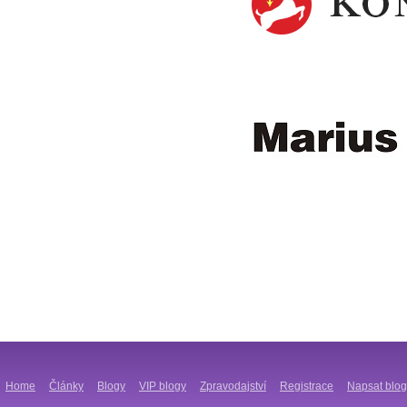
Home
Články
Blogy
VIP blogy
Zpravodajství
Registrace
Napsat blog