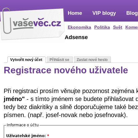
Home
VIP blogy
Blog
Ekonomika
Politika
Svět
Kome
Adsense
Vytvořit nový účet
Přihlásit se
Zaslat nové heslo
Registrace nového uživatele
Při registraci prosím věnujte pozornost zejména
jméno"
- s tímto jménem se budete přihlašovat 
tedy bez diakritiky a silně doporučujeme také be
písmen. (např. josef-novak nebo josefnovak).
Informace o účtu
Uživatelské jméno:
*