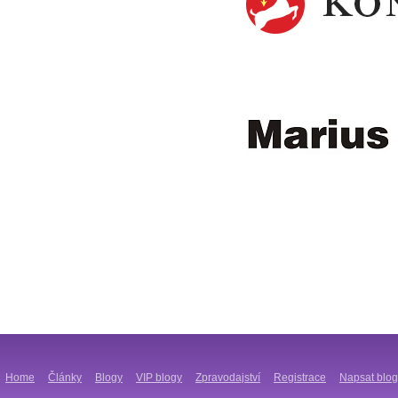
Home
Články
Blogy
VIP blogy
Zpravodajství
Registrace
Napsat blog