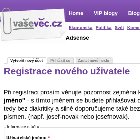
Home
VIP blogy
Blog
Ekonomika
Politika
Svět
Kome
Adsense
Vytvořit nový účet
Přihlásit se
Zaslat nové heslo
Registrace nového uživatele
Při registraci prosím věnujte pozornost zejména
jméno"
- s tímto jménem se budete přihlašovat 
tedy bez diakritiky a silně doporučujeme také be
písmen. (např. josef-novak nebo josefnovak).
Informace o účtu
Uživatelské jméno:
*