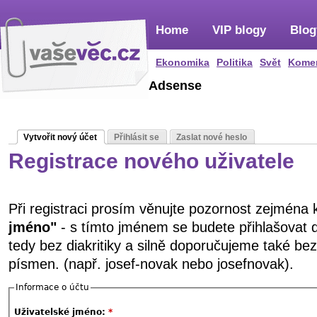
Home
VIP blogy
Blog
Ekonomika
Politika
Svět
Kome
Adsense
Vytvořit nový účet
Přihlásit se
Zaslat nové heslo
Registrace nového uživatele
Při registraci prosím věnujte pozornost zejména
jméno"
- s tímto jménem se budete přihlašovat 
tedy bez diakritiky a silně doporučujeme také be
písmen. (např. josef-novak nebo josefnovak).
Informace o účtu
Uživatelské jméno:
*