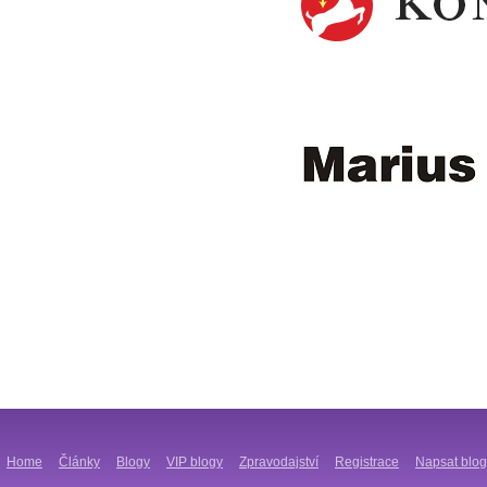
Home
Články
Blogy
VIP blogy
Zpravodajství
Registrace
Napsat blog