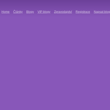
Home
Články
Blogy
VIP blogy
Zpravodajství
Registrace
Napsat blog