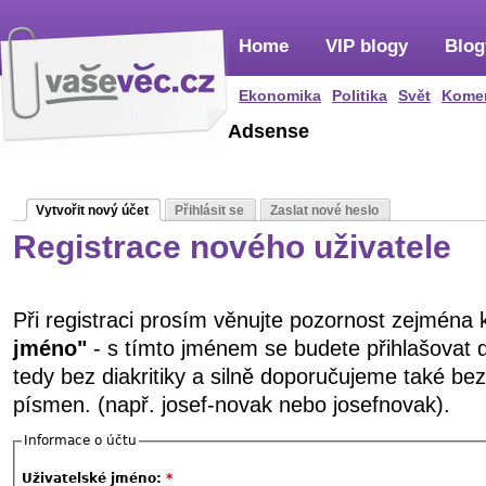
Home
VIP blogy
Blog
Ekonomika
Politika
Svět
Kome
Adsense
Vytvořit nový účet
Přihlásit se
Zaslat nové heslo
Registrace nového uživatele
Při registraci prosím věnujte pozornost zejména
jméno"
- s tímto jménem se budete přihlašovat 
tedy bez diakritiky a silně doporučujeme také be
písmen. (např. josef-novak nebo josefnovak).
Informace o účtu
Uživatelské jméno:
*