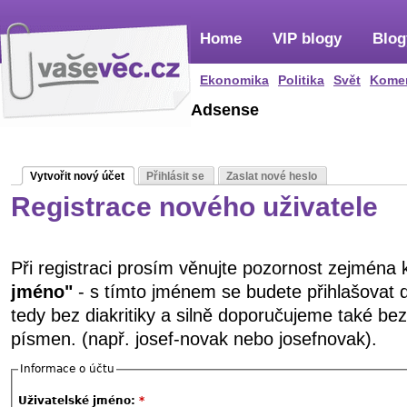
Home
VIP blogy
Blog
Ekonomika
Politika
Svět
Kome
Adsense
Vytvořit nový účet
Přihlásit se
Zaslat nové heslo
Registrace nového uživatele
Při registraci prosím věnujte pozornost zejména
jméno"
- s tímto jménem se budete přihlašovat 
tedy bez diakritiky a silně doporučujeme také be
písmen. (např. josef-novak nebo josefnovak).
Informace o účtu
Uživatelské jméno:
*