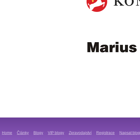
Home
Články
Blogy
VIP blogy
Zpravodajství
Registrace
Napsat blog