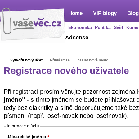
Home
VIP blogy
Blog
Ekonomika
Politika
Svět
Kome
Adsense
Vytvořit nový účet
Přihlásit se
Zaslat nové heslo
Registrace nového uživatele
Při registraci prosím věnujte pozornost zejména
jméno"
- s tímto jménem se budete přihlašovat 
tedy bez diakritiky a silně doporučujeme také be
písmen. (např. josef-novak nebo josefnovak).
Informace o účtu
Uživatelské jméno:
*