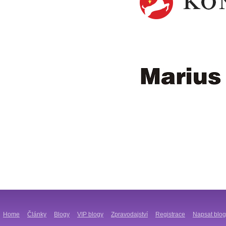
Home
Články
Blogy
VIP blogy
Zpravodajství
Registrace
Napsat blog