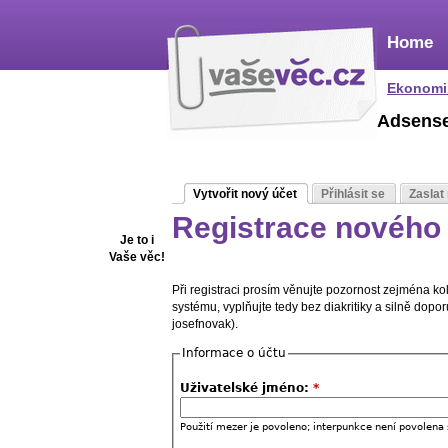
Home
Ekonomi
Adsens
Vytvořit nový účet
Přihlásit se
Zaslat
Registrace nového 
Je to i
Vaše věc!
Při registraci prosím věnujte pozornost zejména k
systému, vyplňujte tedy bez diakritiky a silně dop
josefnovak).
Informace o účtu
Uživatelské jméno:
*
Použití mezer je povoleno; interpunkce není povolena 