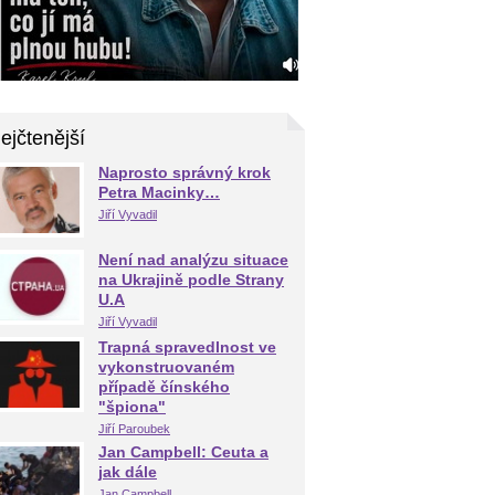
ejčtenější
Naprosto správný krok
Petra Macinky…
Jiří Vyvadil
Není nad analýzu situace
na Ukrajině podle Strany
U.A
Jiří Vyvadil
Trapná spravedlnost ve
vykonstruovaném
případě čínského
"špiona"
Jiří Paroubek
Jan Campbell: Ceuta a
jak dále
Jan Campbell