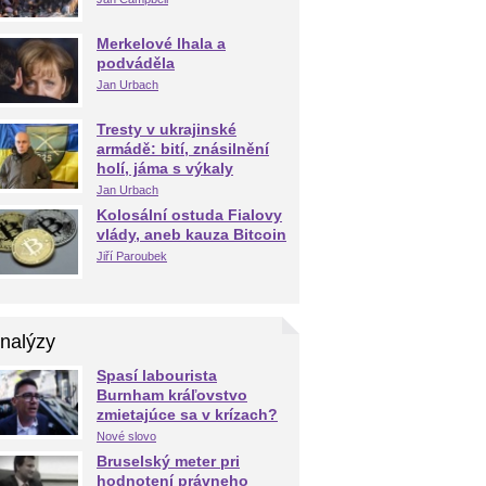
Merkelové lhala a
podváděla
Jan Urbach
Tresty v ukrajinské
armádě: bití, znásilnění
holí, jáma s výkaly
Jan Urbach
Kolosální ostuda Fialovy
vlády, aneb kauza Bitcoin
Jiří Paroubek
nalýzy
Spasí labourista
Burnham kráľovstvo
zmietajúce sa v krízach?
Nové slovo
Bruselský meter pri
hodnotení právneho