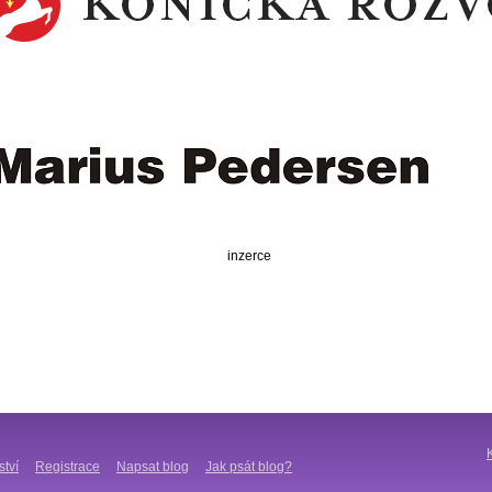
inzerce
ství
Registrace
Napsat blog
Jak psát blog?