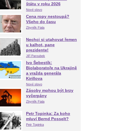
štátu v roku 2026
Nové slovo
Cena ropy nestoupá?
Všeho do času
Zbyněk Fiala
Nechci si utahovat řemen
u kalhot, pane
prezidente!
Jiří Paroubek
Ivo Šebestík:
Biolaboratoře na Ukrajině
a vražda generála
Kirillova
Nové slovo
Zásoby mohou být brzy
vyčerpány
Zbyněk Fiala
Petr Topinka: Za koho
mluví Bernd Posselt?
Petr Topinka