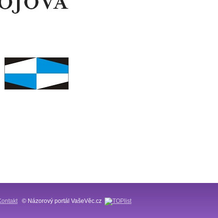
Kontakt
© Názorový portál VašeVěc.cz