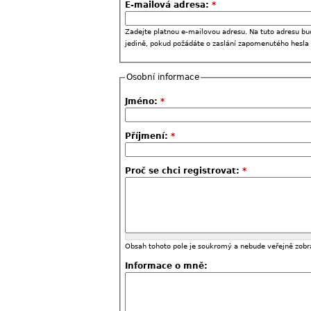
E-mailová adresa:
*
Zadejte platnou e-mailovou adresu. Na tuto adresu bu
jedině, pokud požádáte o zaslání zapomenutého hesla
Osobní informace
Jméno:
*
Příjmení:
*
Proč se chci registrovat:
*
Obsah tohoto pole je soukromý a nebude veřejně zobr
Informace o mně: