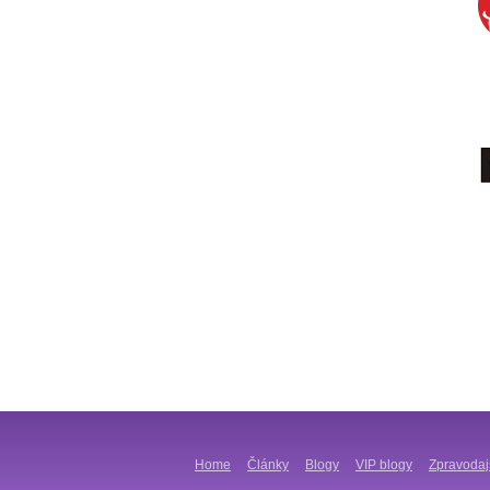
Home
Články
Blogy
VIP blogy
Zpravodaj