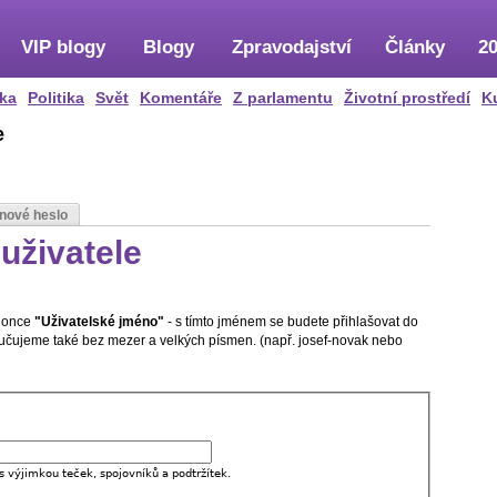
VIP blogy
Blogy
Zpravodajství
Články
20
ka
Politika
Svět
Komentáře
Z parlamentu
Životní prostředí
K
e
 nové heslo
uživatele
olonce
"Uživatelské jméno"
- s tímto jménem se budete přihlašovat do
oručujeme také bez mezer a velkých písmen. (např. josef-novak nebo
s výjimkou teček, spojovníků a podtržítek.