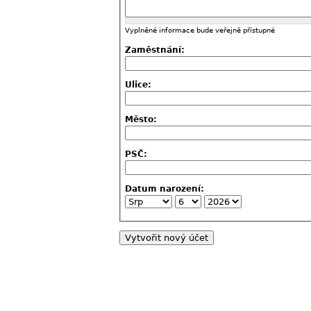
Vyplněné informace bude veřejně přístupné
Zaměstnání:
Ulice:
Město:
PSČ:
Datum narození: