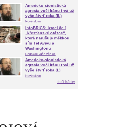
Americko-sionistická
agresia voči Iránu trvá už
vyše štvrť roka (II.)
Nové slovo
infoBRICS: Izrael čelí
„křesťanské otázce“,
která narušuje měkkou
sílu Tel Avivu a
Washingtonu
Redakce Vaše věc.cz
Americko-sionistická
agresia voči Iránu trvá už
vyše štvrť roka (I.)
Nové slovo
další články