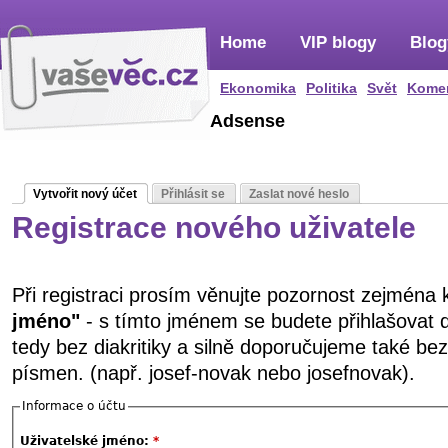
Home
VIP blogy
Blog
Ekonomika
Politika
Svět
Kome
Adsense
Vytvořit nový účet
Přihlásit se
Zaslat nové heslo
Registrace nového uživatele
Při registraci prosím věnujte pozornost zejména
jméno"
- s tímto jménem se budete přihlašovat 
tedy bez diakritiky a silně doporučujeme také be
písmen. (např. josef-novak nebo josefnovak).
Informace o účtu
Uživatelské jméno:
*