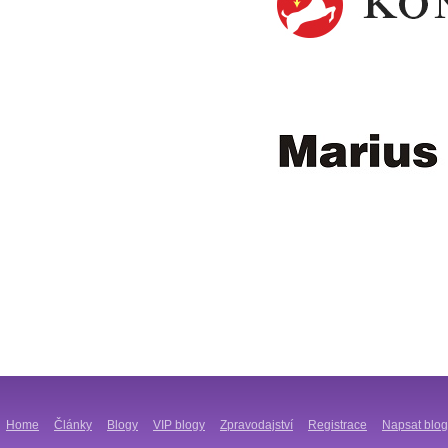
Home
Články
Blogy
VIP blogy
Zpravodajství
Registrace
Napsat blog