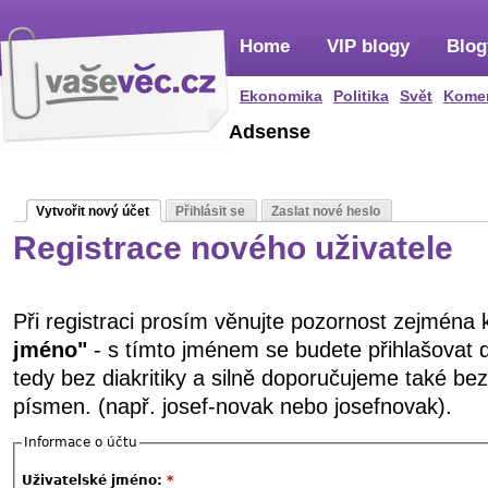
Home
VIP blogy
Blog
Ekonomika
Politika
Svět
Kome
Adsense
Vytvořit nový účet
Přihlásit se
Zaslat nové heslo
Registrace nového uživatele
Při registraci prosím věnujte pozornost zejména
jméno"
- s tímto jménem se budete přihlašovat 
tedy bez diakritiky a silně doporučujeme také be
písmen. (např. josef-novak nebo josefnovak).
Informace o účtu
Uživatelské jméno:
*