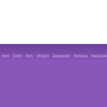
Home
Články
Blogy
VIP blogy
Zpravodajství
Registrace
Napsat blog