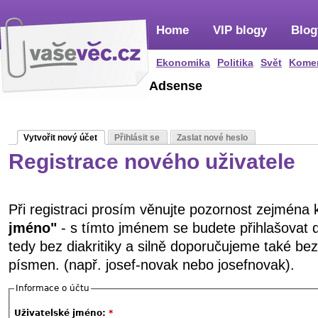
Home
VIP blogy
Blog
Ekonomika
Politika
Svět
Kome
Adsense
Vytvořit nový účet
Přihlásit se
Zaslat nové heslo
Registrace nového uživatele
Při registraci prosím věnujte pozornost zejména
jméno"
- s tímto jménem se budete přihlašovat 
tedy bez diakritiky a silně doporučujeme také be
písmen. (např. josef-novak nebo josefnovak).
Informace o účtu
Uživatelské jméno:
*