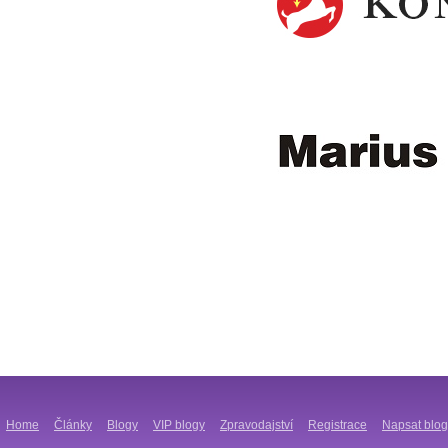
Home
Články
Blogy
VIP blogy
Zpravodajství
Registrace
Napsat blog