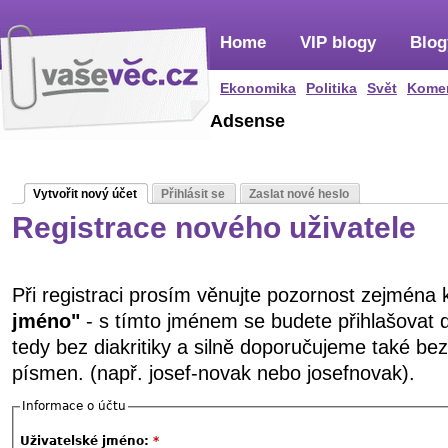
Home
VIP blogy
Blog
Ekonomika
Politika
Svět
Kome
Adsense
Vytvořit nový účet
Přihlásit se
Zaslat nové heslo
Registrace nového uživatele
Při registraci prosím věnujte pozornost zejména
jméno"
- s tímto jménem se budete přihlašovat 
tedy bez diakritiky a silně doporučujeme také be
písmen. (např. josef-novak nebo josefnovak).
Informace o účtu
Uživatelské jméno:
*