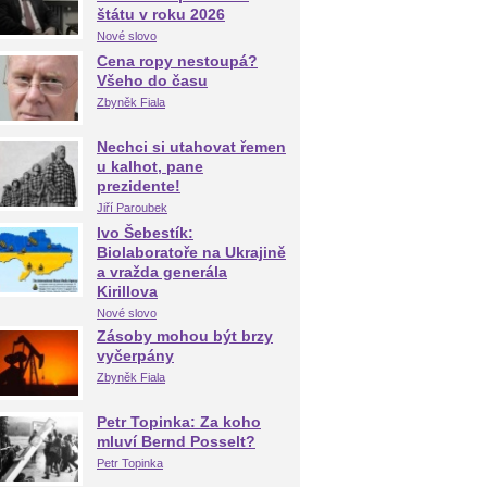
štátu v roku 2026
Nové slovo
Cena ropy nestoupá?
Všeho do času
Zbyněk Fiala
Nechci si utahovat řemen
u kalhot, pane
prezidente!
Jiří Paroubek
Ivo Šebestík:
Biolaboratoře na Ukrajině
a vražda generála
Kirillova
Nové slovo
Zásoby mohou být brzy
vyčerpány
Zbyněk Fiala
Petr Topinka: Za koho
mluví Bernd Posselt?
Petr Topinka