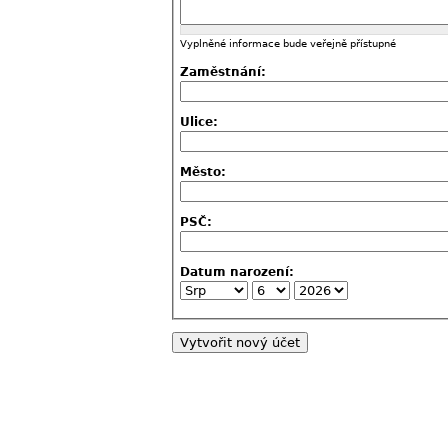
Vyplněné informace bude veřejně přístupné
Zaměstnání:
Ulice:
Město:
PSČ:
Datum narození: