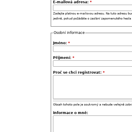
E-mailová adresa:
*
Zadejte platnou e-mailovou adresu. Na tuto adresu bu
jedině, pokud požádáte o zaslání zapomenutého hesla
Osobní informace
Jméno:
*
Příjmení:
*
Proč se chci registrovat:
*
Obsah tohoto pole je soukromý a nebude veřejně zobr
Informace o mně: