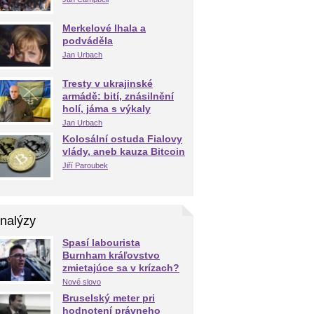
Merkelové lhala a
podváděla
Jan Urbach
Tresty v ukrajinské
armádě: bití, znásilnění
holí, jáma s výkaly
Jan Urbach
Kolosální ostuda Fialovy
vlády, aneb kauza Bitcoin
Jiří Paroubek
nalýzy
Spasí labourista
Burnham kráľovstvo
zmietajúce sa v krízach?
Nové slovo
Bruselský meter pri
hodnotení právneho