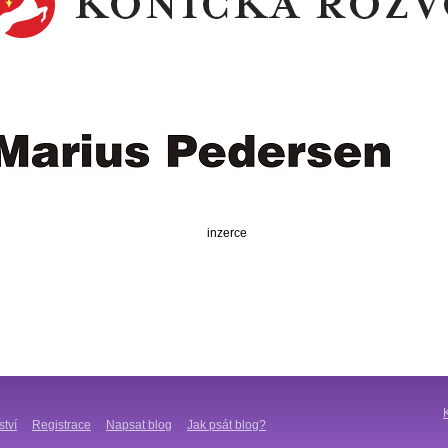
inzerce
ství
Registrace
Napsat blog
Jak psát blog?