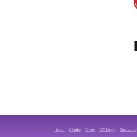
Home
Články
Blogy
VIP blogy
Zpravodaj