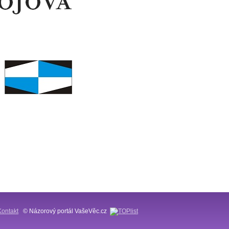
Kontakt
© Názorový portál VašeVěc.cz