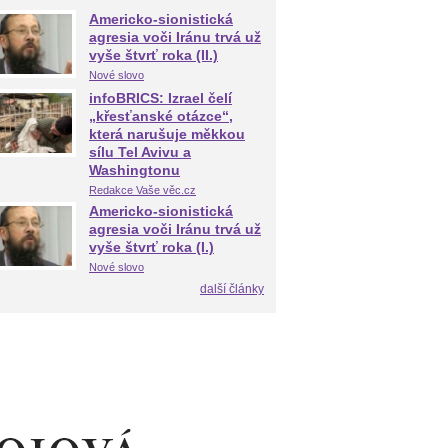
Americko-sionistická
agresia voči Iránu trvá už
vyše štvrť roka (II.)
Nové slovo
infoBRICS: Izrael čelí
„křesťanské otázce“,
která narušuje měkkou
sílu Tel Avivu a
Washingtonu
Redakce Vaše věc.cz
Americko-sionistická
agresia voči Iránu trvá už
vyše štvrť roka (I.)
Nové slovo
další články