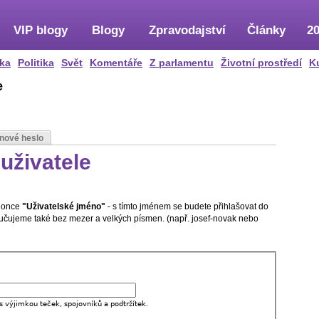
VIP blogy
Blogy
Zpravodajství
Články
20
ka
Politika
Svět
Komentáře
Z parlamentu
Životní prostředí
K
e
 nové heslo
uživatele
olonce
"Uživatelské jméno"
- s tímto jménem se budete přihlašovat do
oručujeme také bez mezer a velkých písmen. (např. josef-novak nebo
s výjimkou teček, spojovníků a podtržítek.