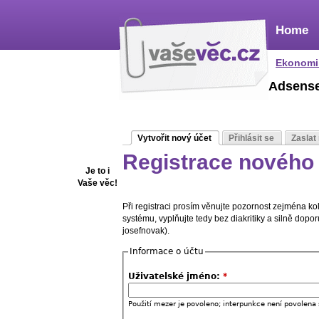
Home
Ekonomi
Adsens
Vytvořit nový účet
Přihlásit se
Zaslat
Registrace nového 
Je to i
Vaše věc!
Při registraci prosím věnujte pozornost zejména k
systému, vyplňujte tedy bez diakritiky a silně dop
josefnovak).
Informace o účtu
Uživatelské jméno:
*
Použití mezer je povoleno; interpunkce není povolena 