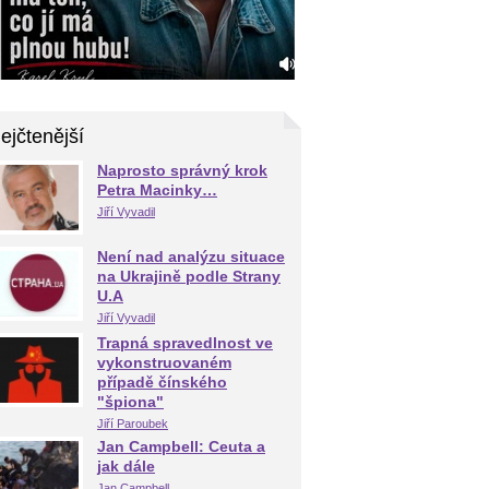
ejčtenější
Naprosto správný krok
Petra Macinky…
Jiří Vyvadil
Není nad analýzu situace
na Ukrajině podle Strany
U.A
Jiří Vyvadil
Trapná spravedlnost ve
vykonstruovaném
případě čínského
"špiona"
Jiří Paroubek
Jan Campbell: Ceuta a
jak dále
Jan Campbell