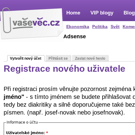
Home
VIP blogy
Blog
Ekonomika
Politika
Svět
Kome
Adsense
Vytvořit nový účet
Přihlásit se
Zaslat nové heslo
Registrace nového uživatele
Při registraci prosím věnujte pozornost zejména
jméno"
- s tímto jménem se budete přihlašovat 
tedy bez diakritiky a silně doporučujeme také be
písmen. (např. josef-novak nebo josefnovak).
Informace o účtu
Uživatelské jméno:
*