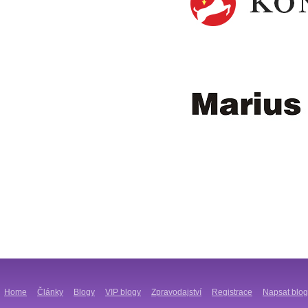
Home
Články
Blogy
VIP blogy
Zpravodajství
Registrace
Napsat blog