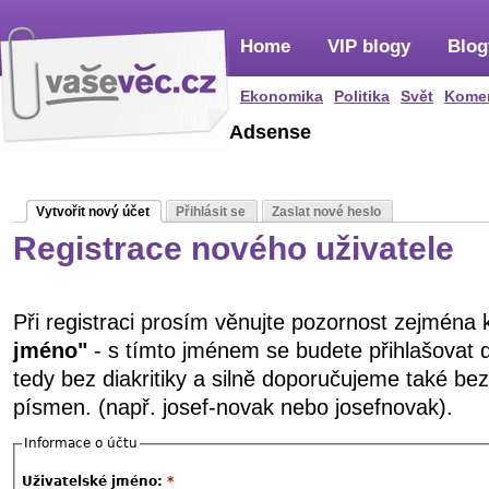
Home
VIP blogy
Blog
Ekonomika
Politika
Svět
Kome
Adsense
Vytvořit nový účet
Přihlásit se
Zaslat nové heslo
Registrace nového uživatele
Při registraci prosím věnujte pozornost zejména
jméno"
- s tímto jménem se budete přihlašovat 
tedy bez diakritiky a silně doporučujeme také be
písmen. (např. josef-novak nebo josefnovak).
Informace o účtu
Uživatelské jméno:
*