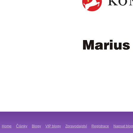
Home
Články
Blogy
VIP blogy
Zpravodajství
Registrace
Napsat blog