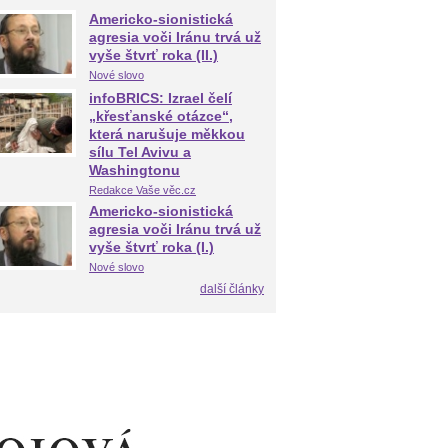
Americko-sionistická
agresia voči Iránu trvá už
vyše štvrť roka (II.)
Nové slovo
infoBRICS: Izrael čelí
„křesťanské otázce“,
která narušuje měkkou
sílu Tel Avivu a
Washingtonu
Redakce Vaše věc.cz
Americko-sionistická
agresia voči Iránu trvá už
vyše štvrť roka (I.)
Nové slovo
další články