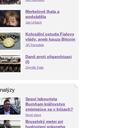
Merkelové lhala a
podváděla
Jan Urbach
Kolosální ostuda Fialovy
vlády, aneb kauza Bitcoin
Jiří Paroubek
Daně proti oligarchizaci
(I)
Zbyněk Fiala
nalýzy
Spasí labourista
Burnham kráľovstvo
zmietajúce sa v krízach?
Nové slovo
Bruselský meter pri
hodnotení právneho