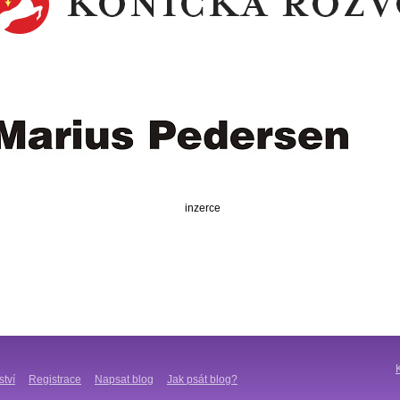
inzerce
ství
Registrace
Napsat blog
Jak psát blog?