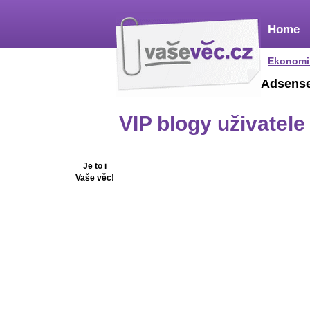
Home
Ekonomi
Adsens
VIP blogy uživatel
Je to i
Vaše věc!