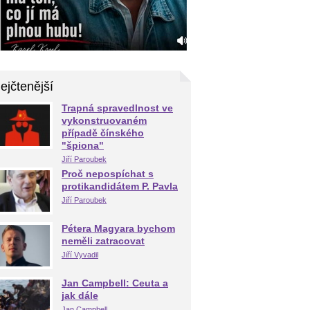
ejčtenější
Trapná spravedlnost ve
vykonstruovaném
případě čínského
"špiona"
Jiří Paroubek
Proč nepospíchat s
protikandidátem P. Pavla
Jiří Paroubek
Pétera Magyara bychom
neměli zatracovat
Jiří Vyvadil
Jan Campbell: Ceuta a
jak dále
Jan Campbell