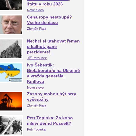
štátu v roku 2026
Nové slovo
Cena ropy nestoupá?
Všeho do času
Zbyněk Fiala
Nechci si utahovat řemen
u kalhot, pane
prezidente!
Jiří Paroubek
Ivo Šebestík:
Biolaboratoře na Ukrajině
a vražda generála
Kirillova
Nové slovo
Zásoby mohou být brzy
vyčerpány
Zbyněk Fiala
Petr Topinka: Za koho
mluví Bernd Posselt?
Petr Topinka