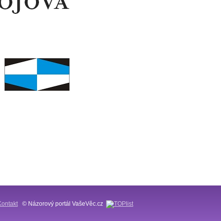
Kontakt
© Názorový portál VašeVěc.cz