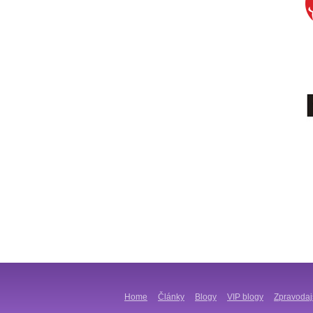
Home
Články
Blogy
VIP blogy
Zpravodaj