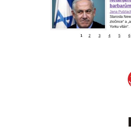
barbarů
Jana Putzlac
Starosta New
zločince“ a „
Yorku vítán“. 
1
2
3
4
5
6