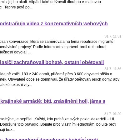
idmi z jejího okolí. Vtipálci také udržovali dlouhou e-mailovou
. Teprve poté po...
odstraňuje videa z konzervativních webových
31.7. 11:51
bsah konverzace, která se zaměřovala na téma repatriace migrantů,
nenávistné projevy“.Podle informací se správci proti rozhodnutí
ečnosti odvolali,...
Hasiči zachraňovali bohaté, ostatní obětovali
31.7. 11:36
údajně zničil 183 z 240 domů, přičemž přes 3 600 obyvatel přišlo o
tek. Obyvatelé obce se domnívají, že úřady obětovaly jejich domy, aby
leké luxusní vily...
krajinské armádě: bití, znásilnění holí, jáma s
31.7. 01:20
e hýbe, je nepřítel. Každý, kdo prchá ze svých pozic, dezertéři – i ti
 Dodržujte toto pravidlo. Bojujte proti vlastním jednotkám, bojujte proti
ají bez...
: Jsme moderní demokracie bojující proti