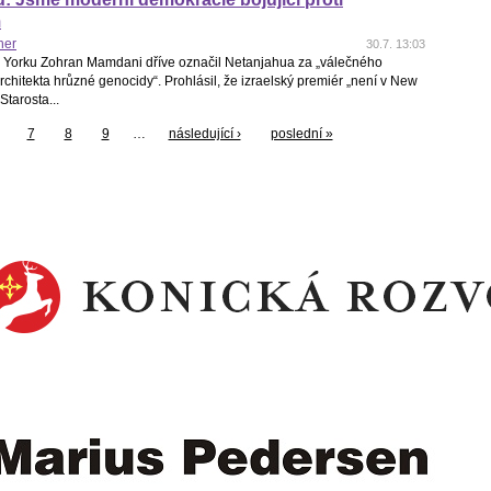
m
her
30.7. 13:03
 Yorku Zohran Mamdani dříve označil Netanjahua za „válečného
architekta hrůzné genocidy“. Prohlásil, že izraelský premiér „není v New
Starosta...
7
8
9
…
následující ›
poslední »