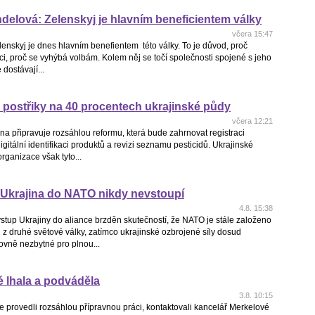
ndelová: Zelenskyj je hlavním beneficientem války
včera 15:47
lenskyj je dnes hlavním benefientem této války. To je důvod, proč
i, proč se vyhýbá volbám. Kolem něj se točí společnosti spojené s jeho
 dostávají...
postřiky na 40 procentech ukrajinské půdy
včera 12:21
na připravuje rozsáhlou reformu, která bude zahrnovat registraci
digitální identifikaci produktů a revizi seznamu pesticidů. Ukrajinské
ganizace však tyto...
 Ukrajina do NATO nikdy nevstoupí
4.8. 15:38
vstup Ukrajiny do aliance brzděn skutečností, že NATO je stále založeno
 z druhé světové války, zatímco ukrajinské ozbrojené síly dosud
ovně nezbytné pro plnou...
 lhala a podváděla
3.8. 10:15
 že provedli rozsáhlou přípravnou práci, kontaktovali kancelář Merkelové