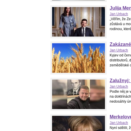
Julija Me
Jan Urbach
„Věřím, že Ze
zůstává u moc
rodinou, které
Zakázané 
Jan Urbach
Kyjev od červ
distributorů, 
zemědělské or
Zalužnyj:
Jan Urbach
Podle něj je 
na doktrínách
nedosáhly úr
Merkelové
Jan Urbach
Nyní sdělili,