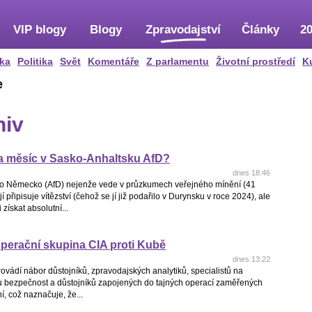
VIP blogy
Blogy
Zpravodajství
Články
20
ka
Politika
Svět
Komentáře
Z parlamentu
Životní prostředí
K
e
hiv
za měsíc v Sasko-Anhaltsku AfD?
dnes 18:46
pro Německo (AfD) nejenže vede v průzkumech veřejného mínění (41
jí připisuje vítězství (čehož se jí již podařilo v Durynsku v roce 2024), ale
získat absolutní...
operační skupina CIA proti Kubě
dnes 13:22
rovádí nábor důstojníků, zpravodajských analytiků, specialistů na
u bezpečnost a důstojníků zapojených do tajných operací zaměřených
í, což naznačuje, že...