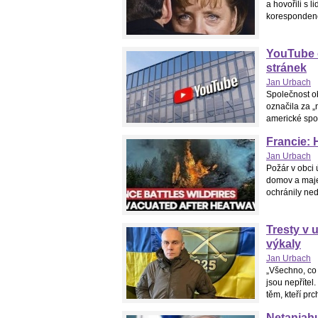
a hovořili s l
korespondenci
YouTube 
stránek
Jan Urbach
Společnost o
označila za „
americké spol
Francie: 
Jan Urbach
Požár v obci 
domov a maje
ochránily neda
Tresty v u
výkaly
Jan Urbach
„Všechno, co s
jsou nepřítel.
těm, kteří prch
Netanjahu