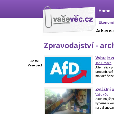
Home
Ekonomi
Adsens
Zpravodajství - arc
Vyhraje 
Je to i
Jan Urbach
Vaše věc!
Alternativa 
procent), což 
má také šanci 
Zvláštní 
Vaše věc
Skupina již p
kyberneticko
na ovlivňován