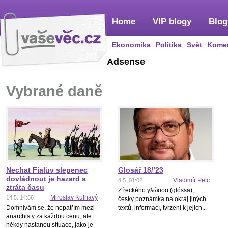
Home
VIP blogy
Blog
Ekonomika
Politika
Svět
Kome
Adsense
Vybrané daně
Nechat Fialův slepenec
Glosář 18/ʼ23
dovládnout je hazard a
Vladimír Pelc
4.5. 01:02
ztráta času
Z řeckého γλώσσα (glóssa),
Miroslav Kulhavý
14.5. 14:56
česky poznámka na okraj jiných
Domnívám se, že nepatřím mezi
textů, informací, tvrzení k jejich...
anarchisty za každou cenu, ale
někdy nastanou situace, jako je