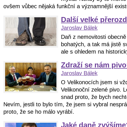
ovšem vůbec nějaká funkční a významnější exist
Další velké přeroz
Jaroslav Bálek
Daň z nemovitosti obecně
bohatých, a tak má jistě 
ale s ohledem na historick
Zdraží se nám piv
Jaroslav Bálek
O Velikonocích jsem si vž
Velikonoční zelené pivo. 
snad proto, že bych nechtě
Nevím, jestli to bylo tím, že jsem si vybral nes
proto, že se ho málo vyrábí.
Jaké daně zvýšíme