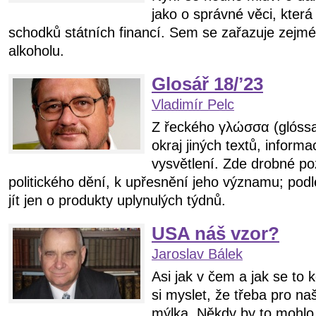
jako o správné věci, která
schodků státních financí. Sem se zařazuje zejm
alkoholu.
Glosář 18/ʼ23
Vladimír Pelc
Z řeckého γλώσσα (glóss
okraj jiných textů, informac
vysvětlení. Zde drobné 
politického dění, k upřesnění jeho významu; pod
jít jen o produkty uplynulých týdnů.
USA náš vzor?
Jaroslav Bálek
Asi jak v čem a jak se to
si myslet, že třeba pro naš
mýlka. Někdy by to mohlo pl