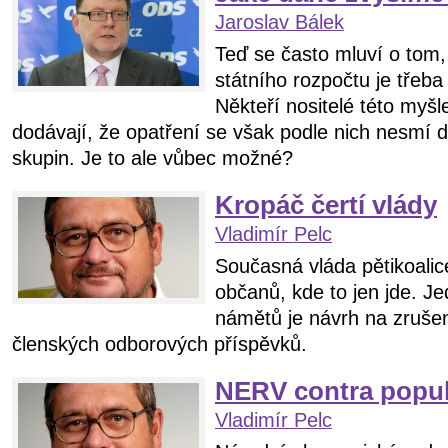
Jaroslav Bálek
Teď se často mluví o tom,
státního rozpočtu je třeba
Někteří nositelé této myšl
dodávají, že opatření se však podle nich nesmí 
skupin. Je to ale vůbec možné?
Kropáč čertí vlády
Vladimír Pelc
Současná vláda pětikoalic
občanů, kde to jen jde. J
námětů je návrh na zruše
členských odborových příspěvků.
NERV contra popu
Vladimír Pelc