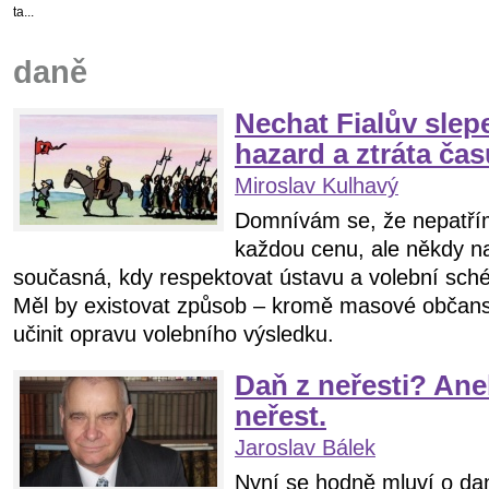
ta...
daně
Nechat Fialův slep
hazard a ztráta čas
Miroslav Kulhavý
Domnívám se, že nepatřím
každou cenu, ale někdy na
současná, kdy respektovat ústavu a volební schém
Měl by existovat způsob – kromě masové občansk
učinit opravu volebního výsledku.
Daň z neřesti? Ane
neřest.
Jaroslav Bálek
Nyní se hodně mluví o dani