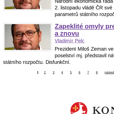
Národní ekonomická rada 
2. listopadu vládě ČR své
parametrů státního rozpoč
Zapeklité omyly pr
a znovu
Vladimír Pelc
Prezident Miloš Zeman v
poselství mj. představil náv
státního rozpočtu. Disfunkční.
1
2
3
4
5
6
7
8
následu