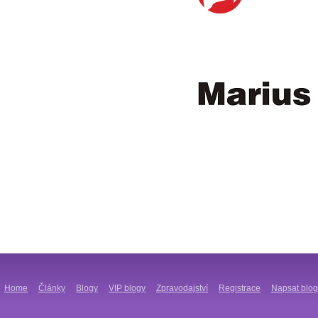
Home
Články
Blogy
VIP blogy
Zpravodajství
Registrace
Napsat blog