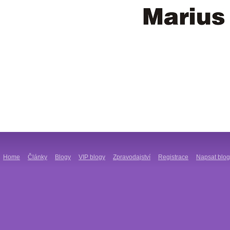
Home
Články
Blogy
VIP blogy
Zpravodajství
Registrace
Napsat blog