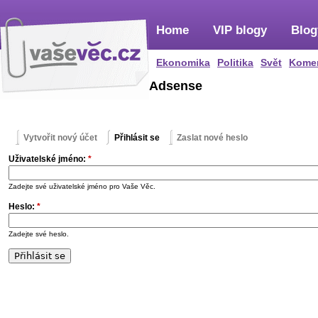
Home
VIP blogy
Blog
Ekonomika
Politika
Svět
Kome
Adsense
Vytvořit nový účet
Přihlásit se
Zaslat nové heslo
Uživatelské jméno:
*
Zadejte své uživatelské jméno pro Vaše Věc.
Heslo:
*
Zadejte své heslo.