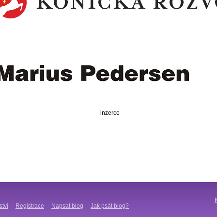
inzerce
ství
Registrace
Napsat blog
Jak psát blog?