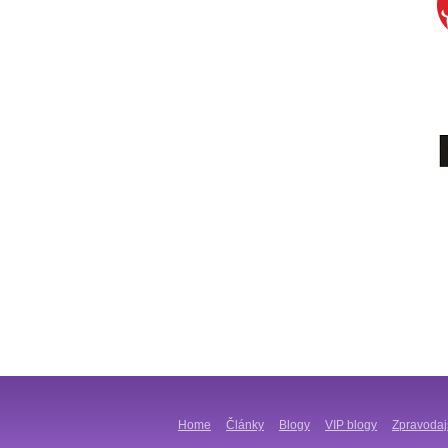
Home
Články
Blogy
VIP blogy
Zpravodaj