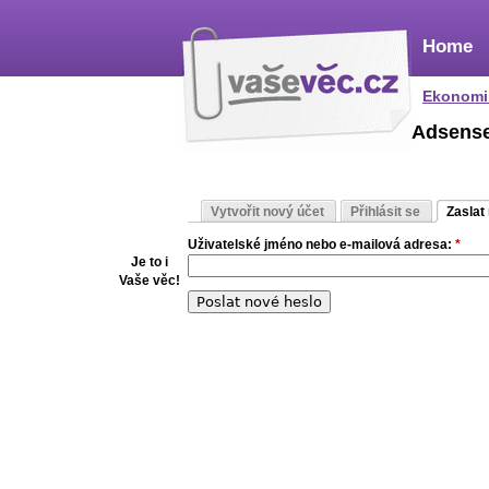
Home
Ekonomi
Adsens
Vytvořit nový účet
Přihlásit se
Zaslat
Uživatelské jméno nebo e-mailová adresa:
*
Je to i
Vaše věc!