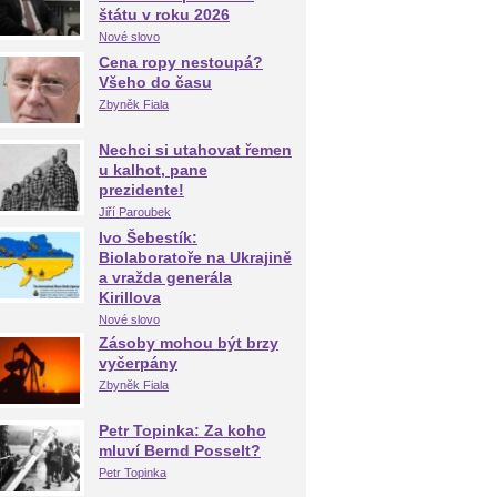
štátu v roku 2026
Nové slovo
Cena ropy nestoupá?
Všeho do času
Zbyněk Fiala
Nechci si utahovat řemen
u kalhot, pane
prezidente!
Jiří Paroubek
Ivo Šebestík:
Biolaboratoře na Ukrajině
a vražda generála
Kirillova
Nové slovo
Zásoby mohou být brzy
vyčerpány
Zbyněk Fiala
Petr Topinka: Za koho
mluví Bernd Posselt?
Petr Topinka