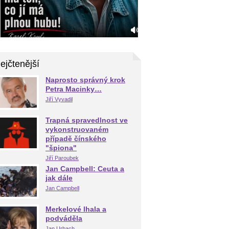
ejčtenější
Naprosto správný krok
Petra Macinky…
Jiří Vyvadil
Trapná spravedlnost ve
vykonstruovaném
případě čínského
"špiona"
Jiří Paroubek
Jan Campbell: Ceuta a
jak dále
Jan Campbell
Merkelové lhala a
podváděla
Jan Urbach