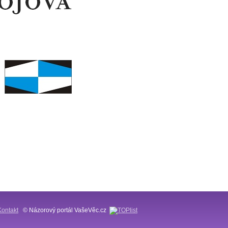
Kontakt
© Názorový portál VašeVěc.cz