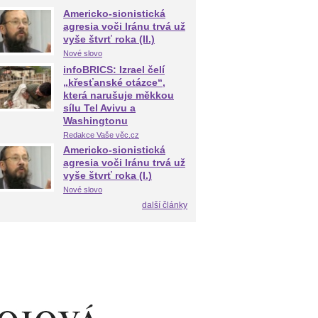
Americko-sionistická
agresia voči Iránu trvá už
vyše štvrť roka (II.)
Nové slovo
infoBRICS: Izrael čelí
„křesťanské otázce“,
která narušuje měkkou
sílu Tel Avivu a
Washingtonu
Redakce Vaše věc.cz
Americko-sionistická
agresia voči Iránu trvá už
vyše štvrť roka (I.)
Nové slovo
další články