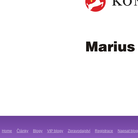
Home
Články
Blogy
VIP blogy
Zpravodajství
Registrace
Napsat blog