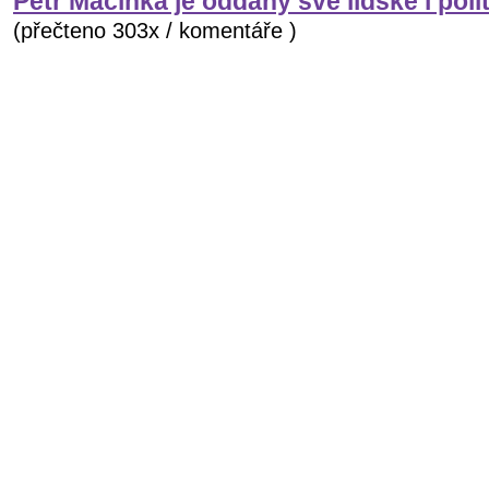
Petr Macinka je oddaný své lidské i poli
(přečteno 303x / komentáře )