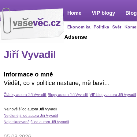
Home
VIP blogy
Blog
Ekonomika
Politika
Svět
Kome
Adsense
Jiří Vyvadil
Informace o mně
Vědět, co v politice nastane, mě baví...
Články autora Jiří Vyvadil
,
Blogy autora Jiří Vyvadil
,
VIP blogy autora Jiří Vyvadil
Nejnovější od autora Jiří Vyvadil
Nejčtenější od autora Jiří Vyvadil
Nejdiskutovanější od autora Jiří Vyvadil
05.08.2026