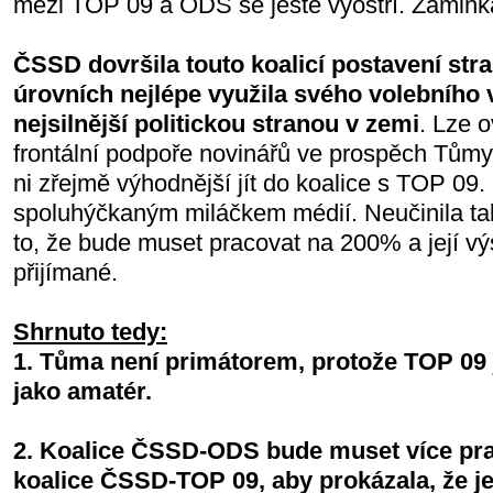
mezi TOP 09 a ODS se ještě vyostří. Zámink
ČSSD dovršila touto koalicí postavení stra
úrovních nejlépe využila svého volebního 
nejsilnější politickou stranou v zemi
. Lze o
frontální podpoře novinářů ve prospěch Tůmy 
ni zřejmě výhodnější jít do koalice s TOP 09.
spoluhýčkaným miláčkem médií. Neučinila tak
to, že bude muset pracovat na 200% a její 
přijímané.
Shrnuto tedy:
1. Tůma není primátorem, protože TOP 09 
jako amatér.
2. Koalice ČSSD-ODS bude muset více pra
koalice ČSSD-TOP 09, aby prokázala, že j