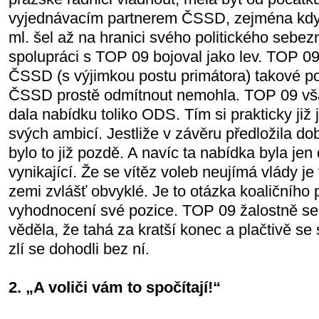
vyjednávacím partnerem ČSSD, zejména když je
ml. šel až na hranici svého politického sebez
spolupráci s TOP 09 bojoval jako lev. TOP 0
ČSSD (s výjimkou postu primátora) takové po
ČSSD prostě odmítnout nemohla. TOP 09 vš
dala nabídku toliko ODS. Tím si prakticky již
svých ambicí. Jestliže v závěru předložila 
bylo to již pozdě. A navíc ta nabídka byla jen
vynikající. Že se vítěz voleb neujímá vlády je
zemi zvlášť obvyklé. Je to otázka koaličního
vyhodnocení své pozice. TOP 09 žalostně se
věděla, že tahá za kratší konec a plačtivě se s
zlí se dohodli bez ní.
2. „A voliči vám to spočítají!“