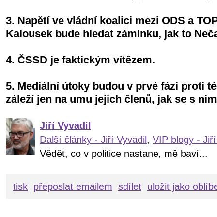
3. Napětí ve vládní koalici mezi ODS a TOP 
Kalousek bude hledat záminku, jak to Neča
4. ČSSD je faktickým vítězem.
5. Mediální útoky budou v prvé fázi proti té
záleží jen na umu jejich členů, jak se s ni
Jiří Vyvadil
Další články - Jiří Vyvadil
,
VIP blogy - Jiří
Vědět, co v politice nastane, mě baví...
tisk
přeposlat emailem
sdílet
uložit jako oblí