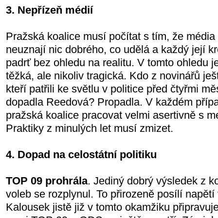
3. Nepřízeň médií
Pražská koalice musí počítat s tím, že média
neuznají nic dobrého, co udělá a každý její 
padrť bez ohledu na realitu. V tomto ohledu je
těžká, ale nikoliv tragická. Kdo z novinářů je
kteří patřili ke světlu v politice před čtyřmi m
dopadla Reedová? Propadla. V každém příp
pražská koalice pracovat velmi asertivně s mé
Praktiky z minulých let musí zmizet.
4. Dopad na celostátní politiku
TOP 09 prohrála
. Jediný dobrý výsledek z 
voleb se rozplynul. To přirozeně posílí napětí 
Kalousek jistě již v tomto okamžiku připravuj