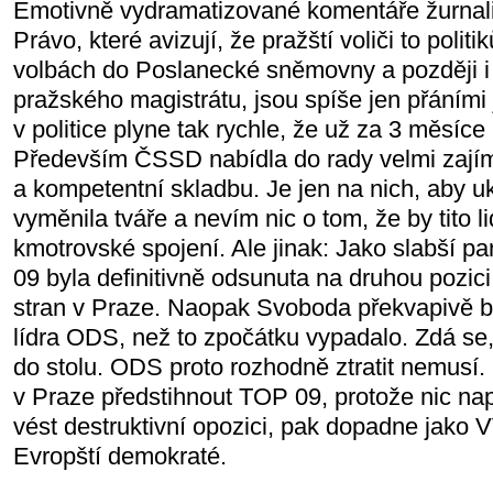
Emotivně vydramatizované komentáře žurnal
Právo, které avizují, že pražští voliči to polit
volbách do Poslanecké sněmovny a později i
pražského magistrátu, jsou spíše jen přáními 
v politice plyne tak rychle, že už za 3 měsíce
Především ČSSD nabídla do rady velmi zaj
a kompetentní skladbu. Je jen na nich, aby u
vyměnila tváře a nevím nic o tom, že by tito l
kmotrovské spojení. Ale jinak: Jako slabší p
09 byla definitivně odsunuta na druhou pozic
stran v Praze. Naopak Svoboda překvapivě bu
lídra ODS, než to zpočátku vypadalo. Zdá se,
do stolu. ODS proto rozhodně ztratit nemusí
v Praze předstihnout TOP 09, protože nic nap
vést destruktivní opozici, pak dopadne jako 
Evropští demokraté.