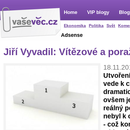
Home
VIP blogy
Blog
Ekonomika
Politika
Svět
Kome
Adsense
Jiří Vyvadil: Vítězové a por
18.11.20
Utvořen
vede k c
dramatic
ovšem j
reálný p
nebyl k 
- což k