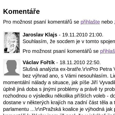
Komentáře
Pro možnost psaní komentářů se
přihlašte
nebo
Jaroslav Klajs
- 19.11.2010 21:00.
Souhlasím, že socdem je v tomto spojen
Pro možnost psaní komentářů se
přihla
Václav Fořtík
- 18.11.2010 22:50.
Slušná analýzta ex-bratře.\r\nPro Petra V
bez výhrad ano, s Vámi nesouhlasím. Li
momentální nálady a situace, jak píše Jiří Vyvad
úplně jiná doba s jinými problémy a právě ty pro
rozhodnou o výsledku několika příštích voleb - 
dostane v některých krajích na zadní část těla a
parlamentu ...\r\nPražská koalice je výhodná jak