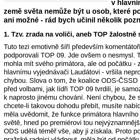
v hlavní
země světa nemůže být u osob, které pol
ani možné - rád bych učinil několik poz
1. Tzv. zrada na voliči, aneb TOP žalostně 
Tuto tezi emotivně šíří především komentátoři a
podporovali TOP 09. Jde ovšem o nesmysl.
mohla mít svého primátora, ale od počátku -
hlavnímu vyjednávači Laudátovi - vršila nepr
chybou. Slova o tom, že koalice ODS-ČSSD 
před volbami, jak lídři TOP 09 tvrdili, je sam
k naprosto jinému chování. Není chybou, že se
chcete-li takovou dohodu přebít, musíte nabí
měla uvědomit, že funkce primátora hlavního
světě, hned po premiérovi tou nejvýznamnější
ODS udělá téměř vše, aby ji získala. Proto p
pražské radnici vládnout, měla být od počátk