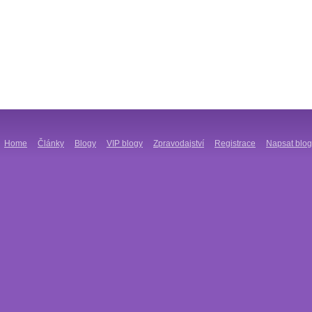
Home
Články
Blogy
VIP blogy
Zpravodajství
Registrace
Napsat blog