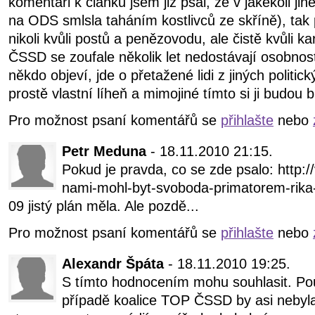
komentáři k článku jsem již psal, že v jakékoli ji
na ODS smlsla taháním kostlivců ze skříně), tak
nikoli kvůli postů a penězovodu, ale čistě kvůli ka
ČSSD se zoufale několik let nedostávají osobnost
někdo objeví, jde o přetažené lidi z jiných politic
prostě vlastní líheň a mimojiné tímto si ji budou 
Pro možnost psaní komentářů se
přihlašte
nebo
Petr Meduna
- 18.11.2010 21:15.
Pokud je pravda, co se zde psalo: http://
nami-mohl-byt-svoboda-primatorem-rika-
09 jistý plán měla. Ale pozdě...
Pro možnost psaní komentářů se
přihlašte
nebo
Alexandr Špáta
- 18.11.2010 19:25.
S tímto hodnocením mohu souhlasit. Pou
případě koalice TOP ČSSD by asi neby