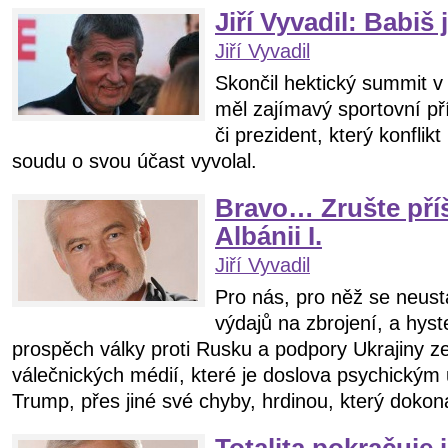
Jiří Vyvadil: Babiš 
Jiří Vyvadil
Skončil hektický summit 
měl zajímavý sportovní př
či prezident, který konfli
soudu o svou účast vyvolal.
Bravo… Zrušte pří
Albánii I.
Jiří Vyvadil
Pro nás, pro něž se neustá
výdajů na zbrojení, a hys
prospěch války proti Rusku a podpory Ukrajiny z
válečnických médií, které je doslova psychickým
Trump, přes jiné své chyby, hrdinou, který dokon