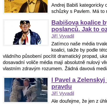
Andrej Babiš kategoricky 
schůzky s Pavlem. Má to 
Babišova koalice b
poslanců. Jak to o
Jiří Vyvadil
Zatímco naše média trval
koalici, takže by podle tét
vládního působení pocítit dramatický propad, ukaz
dosavadní voliče média mají absolutně nulový vliv
vlastním zdravým rozumem. Žádná davová mediál
I Pavel a Zelensky
pravdu
Jiří Vyvadil
Ale doufejme, že jen z ú