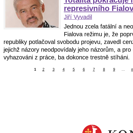
Totalita pokračuje 
represivního Fial
Jiří Vyvadil
Jednou zcela fatální a ne
Fialova režimu je, že pop
republiky potlačoval svobodu projevu, zavedl ce
jejichž názory neodpovídaly jeho názorům, a pro o
vyhazováni z práce, ba dokonce trestně stíháni.
1
2
3
4
5
6
7
8
9
…
n