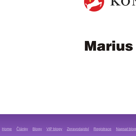
Home
Články
Blogy
VIP blogy
Zpravodajství
Registrace
Napsat blog