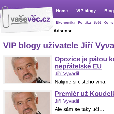
Home
VIP blogy
Blog
Ekonomika
Politika
Svět
Kome
Adsense
VIP blogy uživatele Jiří Vyva
Opozice je pátou 
nepřátelské EU
Jiří Vyvadil
Nalijme si čistého vína.
Premiér už Koudelk
Jiří Vyvadil
Ale sám se taky učí…