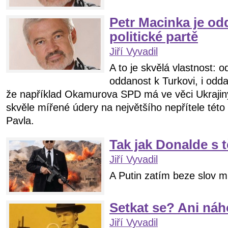
Petr Macinka je odd
politické partě
Jiří Vyvadil
A to je skvělá vlastnost: 
oddanost k Turkovi, i odd
že například Okamurova SPD má ve věci Ukrajin
skvěle mířené údery na největšího nepřítele této
Pavla.
Tak jak Donalde s 
Jiří Vyvadil
A Putin zatím beze slov m
Setkat se? Ani n
Jiří Vyvadil