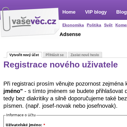
Home
VIP blogy
Blog
Ekonomika
Politika
Svět
Kome
Adsense
Vytvořit nový účet
Přihlásit se
Zaslat nové heslo
Registrace nového uživatele
Při registraci prosím věnujte pozornost zejména
jméno"
- s tímto jménem se budete přihlašovat 
tedy bez diakritiky a silně doporučujeme také be
písmen. (např. josef-novak nebo josefnovak).
Informace o účtu
Uživatelské jméno:
*