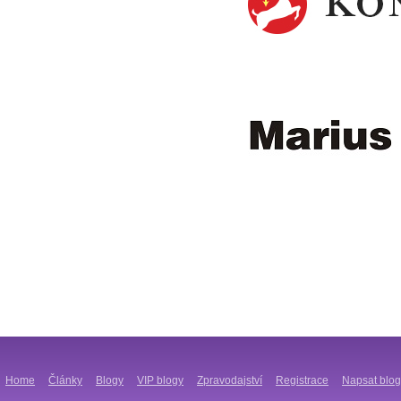
Home
Články
Blogy
VIP blogy
Zpravodajství
Registrace
Napsat blog