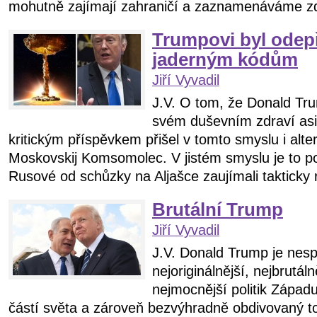
mohutně zajímají zahraničí a zaznamenáváme zd
Trumpovi byl odepř
jaderným kódům
Jiří Vyvadil
J.V. O tom, že Donald Tr
svém duševním zdraví asi
kritickým příspěvkem přišel v tomto smyslu i alter
Moskovskij Komsomolec. V jistém smyslu je to p
Rusové od schůzky na Aljašce zaujímali takticky 
Brutální Trump
Jiří Vyvadil
J.V. Donald Trump je nespo
nejoriginálnější, nejbrutál
nejmocnější politik Zápa
částí světa a zároveň bezvýhradně obdivovaný t