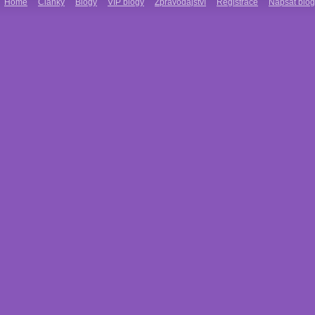
Home
Články
Blogy
VIP blogy
Zpravodajství
Registrace
Napsat blog