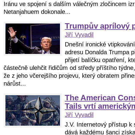
Iránu ve spojení s dalším válečným zločincem i
Netanjahuem dokonale...
Trumpův aprílový 
Jiří Vyvadil
Dnešní ironické vtipkován
adresu Donalda Trumpa při
přijetí balíčku opatření, k
částečně ulehčit řidičům od středy příštího týdne
že z jeho včerejšího projevu, který obratem přin
nárůst...
The American Conse
Tails vrtí americk
Jiří Vyvadil
J.V. Internetový přístup k
dává každému šanci získat