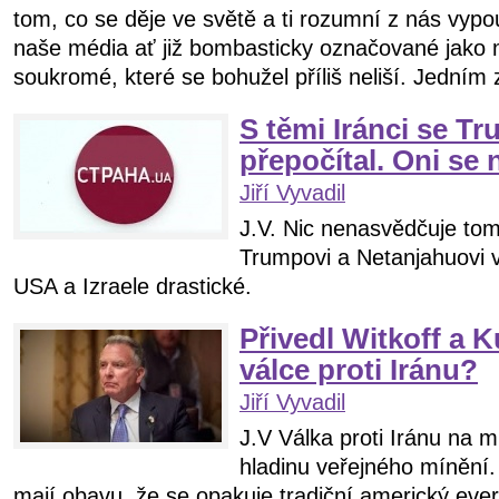
tom, co se děje ve světě a ti rozumní z nás vyp
naše média ať již bombasticky označované jako m
soukromé, které se bohužel příliš neliší. Jedním z
S těmi Iránci se T
přepočítal. Oni se
Jiří Vyvadil
J.V. Nic nenasvědčuje tom
Trumpovi a Netanjahuovi vz
USA a Izraele drastické.
Přivedl Witkoff a 
válce proti Iránu?
Jiří Vyvadil
J.V Válka proti Iránu na 
hladinu veřejného mínění. 
mají obavu, že se opakuje tradiční americký eve