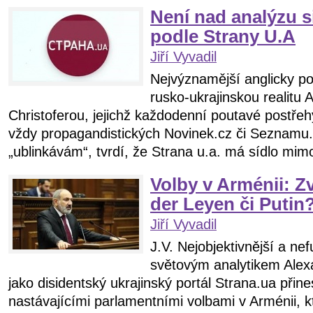
Není nad analýzu s
podle Strany U.A
Jiří Vyvadil
Nejvýznamější anglicky po
rusko-ukrajinskou realitu 
Christoferou, jejichž každodenní poutavé postřehy
vždy propagandistických Novinek.cz či Seznamu.c
„ublinkávám“, tvrdí, že Strana u.a. má sídlo mimo
Volby v Arménii: Z
der Leyen či Putin
Jiří Vyvadil
J.V. Nejobjektivnější a n
světovým analytikem Ale
jako disidentský ukrajinský portál Strana.ua přin
nastávajícími parlamentními volbami v Arménii, 