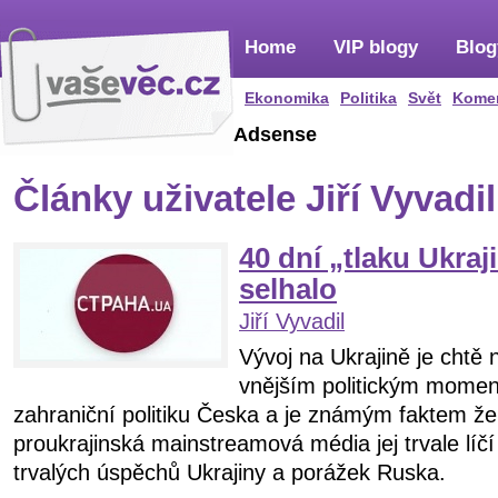
Home
VIP blogy
Blog
Ekonomika
Politika
Svět
Kome
Adsense
Články uživatele Jiří Vyvadil
40 dní „tlaku Ukra
selhalo
Jiří Vyvadil
Vývoj na Ukrajině je chtě
vnějším politickým moment
zahraniční politiku Česka a je známým faktem že
proukrajinská mainstreamová média jej trvale l
trvalých úspěchů Ukrajiny a porážek Ruska.