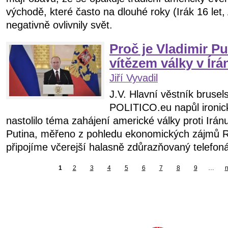
východě, které často na dlouhé roky (Irák 16 let,
negativně ovlivnily svět.
Proč je Vladimir Pu
vítězem války v Írá
Jiří Vyvadil
J.V. Hlavní věstník bruse
POLITICO.eu napůl ironic
nastolilo téma zahájení americké války proti Irán
Putina, měřeno z pohledu ekonomických zájmů R
připojíme včerejší halasně zdůrazňovaný telefon
1
2
3
4
5
6
7
8
9
…
n