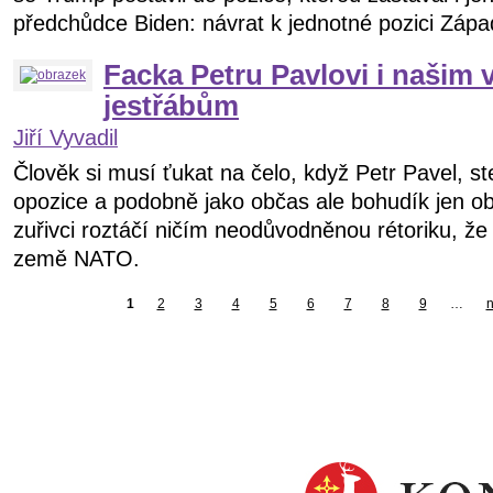
předchůdce Biden: návrat k jednotné pozici Zápa
Facka Petru Pavlovi i našim
jestřábům
Jiří Vyvadil
Člověk si musí ťukat na čelo, když Petr Pavel, st
opozice a podobně jako občas ale bohudík jen ob
zuřivci roztáčí ničím neodůvodněnou rétoriku, 
země NATO.
1
2
3
4
5
6
7
8
9
…
n