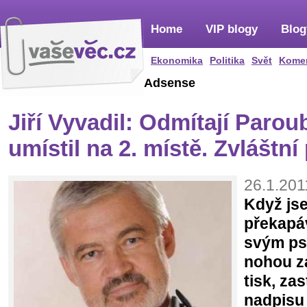
Home
VIP blogy
Blog
Ekonomika
Politika
Svět
Kome
Adsense
Jiří Vyvadil: Odmítají Parou
umístil na 2. místě. Zvláštní 
26.1.201
Když jse
překapá
svým ps
nohou za
tisk, za
nadpisu