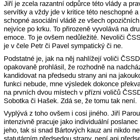
Jiří je zcela razantní odpůrce této vlády a pr
servítky a vždy jde v kritice této neschopné 
schopné asociální vládě ze všech opozičních p
nejvíce po krku. To přirozeně vyvolává na dru
emoce. To je ovšem nedůležité. Nevoliči ČSSD
je v čele Petr či Pavel sympatický či ne.
Podstatné je, jak na něj nahlížejí voliči ČSSD.
opakovaně prohlásil, že rozhodně na nadchá
kandidovat na předsedu strany ani na jakoukol
funkci nebude, mne výsledek dokonce překva
na prvních dvou místech v přízni voličů ČSS
Sobotka či Hašek. Zdá se, že tomu tak není.
Vyplývá z toho ovšem i cosi jiného. Jiří Paro
intenzivně pracuje jako individuální poslan
jeho, tak si snad Bártových kauz ani nikdo n
statutárním předsedou strany, není ani předs