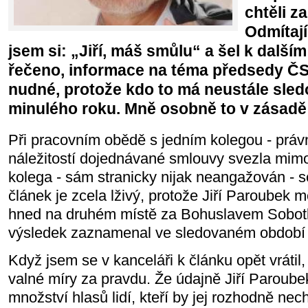
chtěli z
Odmítají
jsem si: „Jiří, máš smůlu“ a šel k dalš
řečeno, informace na téma předsedy ČSS
nudné, protože kdo to má neustále sled
minulého roku. Mně osobně to v zásadě j
Při pracovním obědě s jedním kolegou - prá
náležitostí dojednávané smlouvy svezla mimo
kolega - sám stranicky nijak neangažován - se
článek je zcela lživý, protože Jiří Paroubek 
hned na druhém místě za Bohuslavem Sobotk
výsledek zaznamenal ve sledovaném období
Když jsem se v kanceláři k článku opět vrátil
valné míry za pravdu. Že údajně Jiří Paroubek
množství hlasů lidí, kteří by jej rozhodně nec