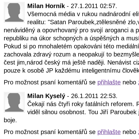
Milan Horník
- 27.1.2011 02:57.
Všemocná média v rukou nadnárodní elity 
realitu: "Satan Paroubek,ztělesněné zlo
nenáviděný a opovrhovaný pro svojí aroganci a p
republiku na úkor schopných a úspěšných a musí 
Pokud si po mnohaletém opakováni této mediální 
zachovala zdravý rozum a neopakují to bezmyšle
čest jim,národ český má ještě naději. Nenávist c
pouze k osobě JP každému inteligentnímu člověk
Pro možnost psaní komentářů se
přihlašte
nebo
Milan Kyselý
- 26.1.2011 22:53.
Čekají nás čtyři roky fatálních reforem.
viděl silnou osobnost. Tou Jiří Paroubek j
boje.
Pro možnost psaní komentářů se
přihlašte
nebo