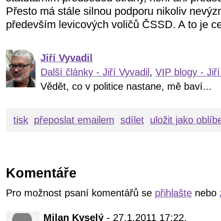
Přesto má stále silnou podporu nikoliv nevý
především levicových voličů ČSSD. A to je c
Jiří Vyvadil
Další články - Jiří Vyvadil
,
VIP blogy - Jiří
Vědět, co v politice nastane, mě baví...
tisk
přeposlat emailem
sdílet
uložit jako oblí
Komentáře
Pro možnost psaní komentářů se
přihlašte
nebo
Milan Kyselý
- 27.1.2011 17:22.