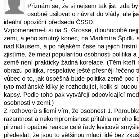
Přiznám se, že si nejsem tak jist, zda b
osobně usilovat o návrat do vlády, ale j
ideální opoziční předseda ČSSD.
Vzpomeneme-li si na S. Grosse, dlouhodobě nejpo
zemi, a jeho smutný konec, na Vladimíra Špidlu a
nad Klausem, a po nějakém čase na jejich tristní
zjistíme, že mezi popularitou osobnosti politika 
země není prakticky žádná korelace. (Těm kteří 
obrazu politika, respektive ještě přesněji řečeno ti,
vůbec o to, jak úspěšná bude politika země pod 
tyto mafiánské kliky je rozhodující, kolik si budou
kapsy. Podle toho pak vytvářejí odpovídající medi
osobnosti v zemi.)
Z rozhovorů s lidmi vím, že osobnost J. Paroubk
razantnost a nekompromisnost přitáhla mnoho li
přiznat i opačné reakce celé řady levicově smýšle
předeslat, že jsou to většinou mladí lidé bez zkuš