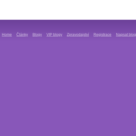
Home
Články
Blogy
VIP blogy
Zpravodajství
Registrace
Napsat blog