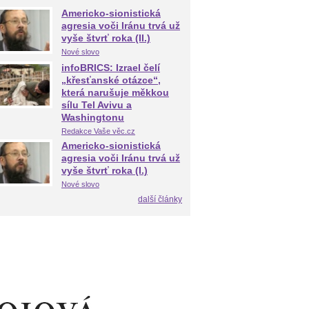
Americko-sionistická
agresia voči Iránu trvá už
vyše štvrť roka (II.)
Nové slovo
infoBRICS: Izrael čelí
„křesťanské otázce“,
která narušuje měkkou
sílu Tel Avivu a
Washingtonu
Redakce Vaše věc.cz
Americko-sionistická
agresia voči Iránu trvá už
vyše štvrť roka (I.)
Nové slovo
další články