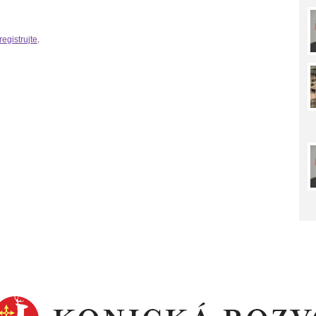
registrujte
.