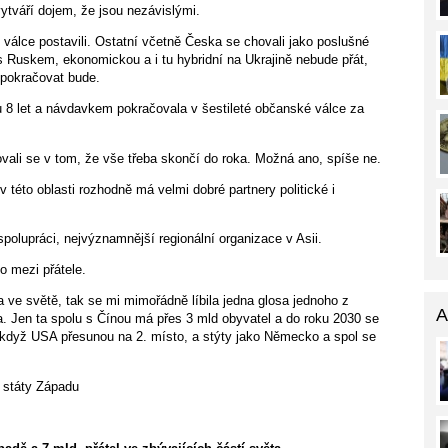
tváří dojem, že jsou nezávislými.
ti válce postavili. Ostatní včetně Česka se chovali jako poslušné
s Ruskem, ekonomickou a i tu hybridní na Ukrajině nebude přát,
 pokračovat bude.
ku 8 let a návdavkem pokračovala v šestileté občanské válce za
vali se v tom, že vše třeba skončí do roka. Možná ano, spíše ne.
této oblasti rozhodně má velmi dobré partnery politické i
olupráci, nejvýznamnější regionální organizace v Asii.
o mezi přátele.
 ve světě, tak se mi mimořádně líbila jedna glosa jednoho z
A
a. Jen ta spolu s Čínou má přes 3 mld obyvatel a do roku 2030 se
 když USA přesunou na 2. místo, a stýty jako Německo a spol se
í státy Západu