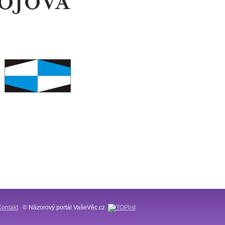
Kontakt
© Názorový portál VašeVěc.cz