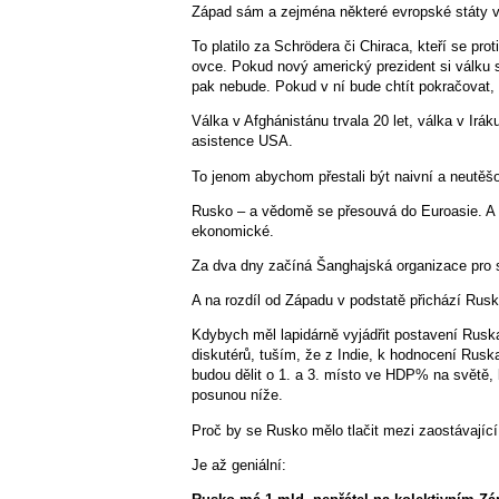
Západ sám a zejména některé evropské státy vy
To platilo za Schrödera či Chiraca, kteří se pro
ovce. Pokud nový americký prezident si válku 
pak nebude. Pokud v ní bude chtít pokračovat,
Válka v Afghánistánu trvala 20 let, válka v Irá
asistence USA.
To jenom abychom přestali být naivní a neutěšo
Rusko – a vědomě se přesouvá do Euroasie. A v 
ekonomické.
Za dva dny začíná Šanghajská organizace pro sp
A na rozdíl od Západu v podstatě přichází Rusk
Kdybych měl lapidárně vyjádřit postavení Ruska
diskutérů, tuším, že z Indie, k hodnocení Rusk
budou dělit o 1. a 3. místo ve HDP% na světě,
posunou níže.
Proč by se Rusko mělo tlačit mezi zaostávajíc
Je až geniální: