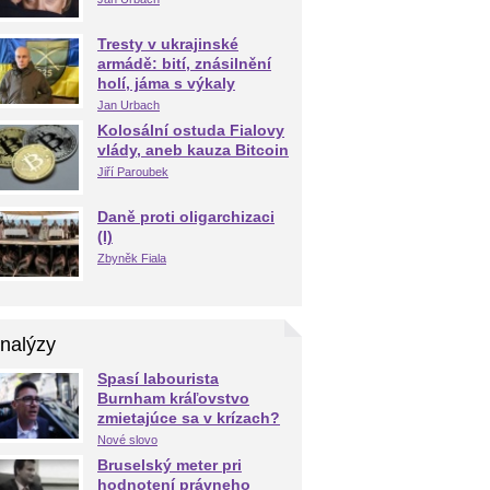
Tresty v ukrajinské
armádě: bití, znásilnění
holí, jáma s výkaly
Jan Urbach
Kolosální ostuda Fialovy
vlády, aneb kauza Bitcoin
Jiří Paroubek
Daně proti oligarchizaci
(I)
Zbyněk Fiala
nalýzy
Spasí labourista
Burnham kráľovstvo
zmietajúce sa v krízach?
Nové slovo
Bruselský meter pri
hodnotení právneho