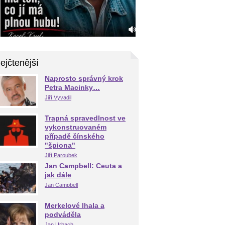
ejčtenější
Naprosto správný krok
Petra Macinky…
Jiří Vyvadil
Trapná spravedlnost ve
vykonstruovaném
případě čínského
"špiona"
Jiří Paroubek
Jan Campbell: Ceuta a
jak dále
Jan Campbell
Merkelové lhala a
podváděla
Jan Urbach