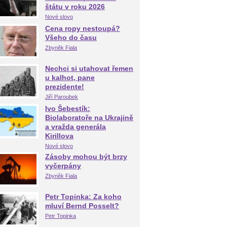
štátu v roku 2026
Nové slovo
Cena ropy nestoupá?
Všeho do času
Zbyněk Fiala
Nechci si utahovat řemen
u kalhot, pane
prezidente!
Jiří Paroubek
Ivo Šebestík:
Biolaboratoře na Ukrajině
a vražda generála
Kirillova
Nové slovo
Zásoby mohou být brzy
vyčerpány
Zbyněk Fiala
Petr Topinka: Za koho
mluví Bernd Posselt?
Petr Topinka