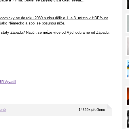
adě a 7 mld. přátel ve zbývajících částí světa…
onomicky se do roku 2030 budou dělit o 1. a 3. místo v HDP% na
y jako Německo a spol se posunou níže.
cí státy Západu? Naučit se může více od Východu a ne od Západu.
Jiří Vyvadil
.
bené
14359x přečteno