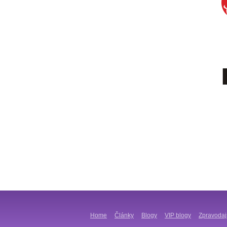
Home
Články
Blogy
VIP blogy
Zpravodaj