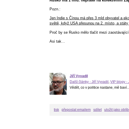
Rusko má 1 mld. nepřátel na kolektivním Záp
Pozn.:
Jen Indie s Čínou má přes 3 mld obyvatel a ek
světě, když USA přesunou na 2. místo, a stát
Proč by se Rusko mělo tlačit mezi zaostávají
Asi tak…
Jiří Vyvadil
Další články - Jiří Vyvadil
,
VIP blogy - 
Vědět, co v politice nastane, mě baví..
tisk
přeposlat emailem
sdílet
uložit jako oblí