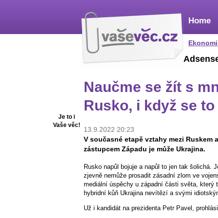
Home
Ekonomi
Adsens
Naučme se žít s mn
Rusko, i když se t
Je to i
Vaše věc!
13.9.2022 20:23
V současné etapě vztahy mezi Ruskem a
zástupcem Západu je může Ukrajina.
Rusko napůl bojuje a napůl to jen tak šolichá. 
zjevně nemůže prosadit zásadní zlom ve vojensk
mediální úspěchy u západní části světa, který 
hybridní kůň Ukrajina nevítězí a svými idiotsk
Už i kandidát na prezidenta Petr Pavel, prohlás