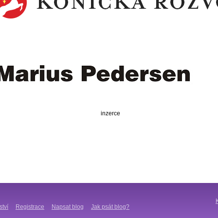
inzerce
ství
Registrace
Napsat blog
Jak psát blog?