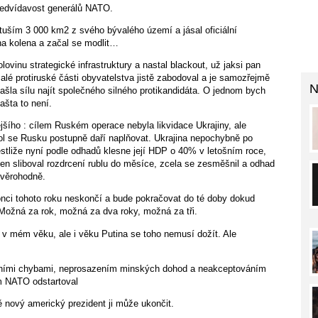
ředvídavost generálů NATO.
it tuším 3 000 km2 z svého bývalého území a jásal oficiální
 na kolena a začal se modlit…
vinu strategické infrastruktury a nastal blackout, už jaksi pan
lé protiruské části obyvatelstva jistě zabodoval a je samozřejmě
N
ašla sílu najít společného silného protikandidáta. O jednom bych
ašta to není.
jšího : cílem Ruském operace nebyla likvidace Ukrajiny, ale
úkol se Rusku postupně daří naplňovat. Ukrajina nepochybně po
stliže nyní podle odhadů klesne její HDP o 40% v letošním roce,
en sliboval rozdrcení rublu do měsíce, zcela se zesměšnil a odhad
věrohodně.
onci tohoto roku neskončí a bude pokračovat do té doby dokud
ožná za rok, možná za dva roky, možná za tři.
é v mém věku, ale i věku Putina se toho nemusí dožít. Ale
álními chybami, neprosazením minských dohod a neakceptováním
m NATO odstartoval
ě nový americký prezident ji může ukončit.