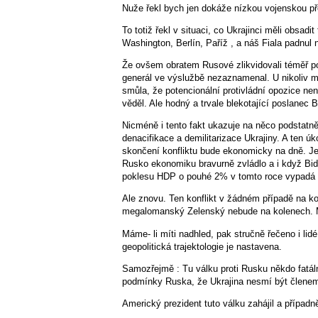
Nuže řekl bych jen dokáže nízkou vojenskou p
To totiž řekl v situaci, co Ukrajinci měli obsad
Washington, Berlín, Paříž , a náš Fiala padnul
Že ovšem obratem Rusové zlikvidovali téměř polo
generál ve výslužbě nezaznamenal. U nikoliv ma
smůla, že potencionální protivládní opozice nen
věděl. Ale hodný a trvale blekotající poslanec B
Nicméně i tento fakt ukazuje na něco podstatně
denacifikace a demilitarizace Ukrajiny. A ten 
skončení konfliktu bude ekonomicky na dně. Je
Rusko ekonomiku bravurně zvládlo a i když Bid
poklesu HDP o pouhé 2% v tomto roce vypadá 
Ale znovu. Ten konflikt v žádném případě na k
megalomanský Zelenský nebude na kolenech. M
Máme- li míti nadhled, pak stručně řečeno i lid
geopolitická trajektologie je nastavena.
Samozřejmě : Tu válku proti Rusku někdo fat
podmínky Ruska, že Ukrajina nesmí být člene
Americký prezident tuto válku zahájil a případn