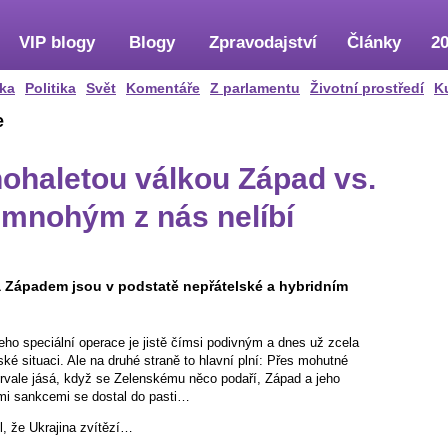
VIP blogy
Blogy
Zpravodajství
Články
20
ka
Politika
Svět
Komentáře
Z parlamentu
Životní prostředí
K
e
ohaletou válkou Západ vs.
o mnohým z nás nelíbí
 Západem jsou v podstatě nepřátelské a hybridním
Jeho speciální operace je jistě čímsi podivným a dnes už zcela
é situaci. Ale na druhé straně to hlavní plní: Přes mohutné
trvale jásá, když se Zelenskému něco podaří, Západ a jeho
ými sankcemi se dostal do pasti…
il, že Ukrajina zvítězí…