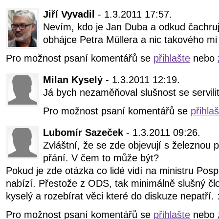
Jiří Vyvadil
- 1.3.2011 17:57.
Nevím, kdo je Jan Duba a odkud čachruj
obhájce Petra Müllera a nic takového m
Pro možnost psaní komentářů se
přihlašte
nebo
Milan Kyselý
- 1.3.2011 12:19.
Já bych nezaměňoval slušnost se servili
Pro možnost psaní komentářů se
přihla
Lubomír Sazeček
- 1.3.2011 09:26.
Zvláštní, že se zde objevují s železnou 
přání. V čem to může být?
Pokud je zde otázka co lidé vidí na ministru Posp
nabízí. Přestože z ODS, tak minimálně slušný člo
kyselý a rozebírat věci které do diskuze nepatří. :
Pro možnost psaní komentářů se
přihlašte
nebo