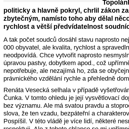
Topolán
politicky a hlavně pokryl, chrlil zákon z
zbytečným, namísto toho aby dělal něco
rychlost a větší předvídatelnost soudní
A tak počet soudců dosáhl stavu naprosto ne
000 obyvatel, ale kvalita, rychlost a spraved
neodpovídá. Chce vytvořit naprosto nesmysl
úpravou pastvy, dobytkem apod., což upřímn
nepotřebuje, ale nezajímá ho, zda se obyčej
právnického vzdělání rychle a přehledně do
Renáta Vesecká selhala v případě vyšetřován
Čunka. V tomto ohledu je její vysvětlovací dop
bez významu. Ale má svatou pravdu a stoproc
slova, že ten vzadu, bezpáteřní a charaktero
Pospíšil. V této vládě je více lidí, některé ne
respektuji. Ale z tohoto chlapce se mi upřímn