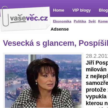
Home
VIP blogy
Blog
Ekonomika
Politika
Svět
Kome
Adsense
Vesecká s glancem, Pospíši
28.2.201
Jiří Pos
milován 
z nejlep
samozře
protože 
vypukla
kterou 