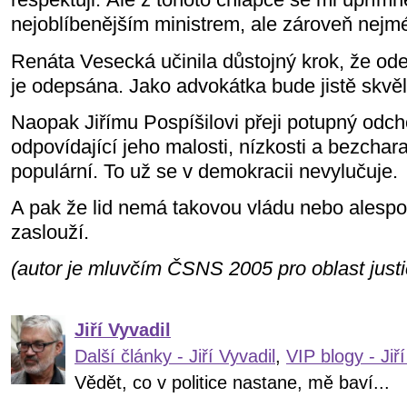
nejoblíbenějším ministrem, ale zároveň nej
Renáta Vesecká učinila důstojný krok, že od
je odepsána. Jako advokátka bude jistě skvěl
Naopak Jiřímu Pospíšilovi přeji potupný odc
odpovídající jeho malosti, nízkosti a bezchara
populární. To už se v demokracii nevylučuje.
A pak že lid nemá takovou vládu nebo alespoň 
zaslouží.
(autor je mluvčím ČSNS 2005 pro oblast justi
Jiří Vyvadil
Další články - Jiří Vyvadil
,
VIP blogy - Jiří
Vědět, co v politice nastane, mě baví...