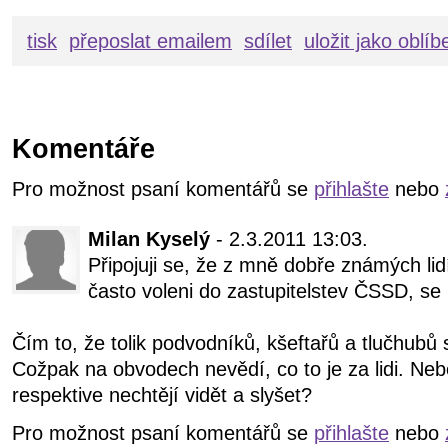
tisk
přeposlat emailem
sdílet
uložit jako oblí
Komentáře
Pro možnost psaní komentářů se
přihlašte
nebo
Milan Kyselý
- 2.3.2011 13:03.
Připojuji se, že z mně dobře známých lidí,
často voleni do zastupitelstev ČSSD, se 
Čím to, že tolik podvodníků, kšeftařů a tlučhubů se
Cožpak na obvodech nevědí, co to je za lidi. Nebo
respektive nechtějí vidět a slyšet?
Pro možnost psaní komentářů se
přihlašte
nebo