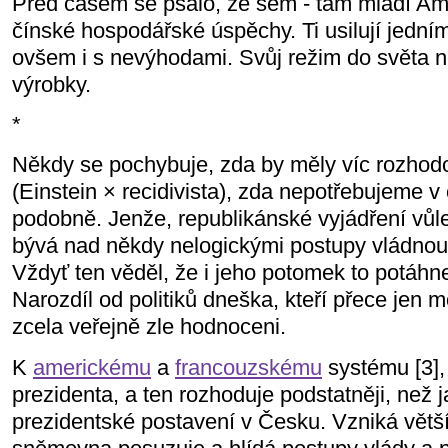
Před časem se psalo, že sem - tam mladí Ame
čínské hospodářské úspěchy. Ti usilují jedn
ovšem i s nevýhodami. Svůj režim do světa n
výrobky.
*
Někdy se pochybuje, zda by měly víc rozhod
(Einstein × recidivista), zda nepotřebujeme v
podobně. Jenže, republikánské vyjádření vůl
bývá nad někdy nelogickými postupy vládnouc
Vždyť ten věděl, že i jeho potomek to potáh
Narozdíl od politiků dneška, kteří přece jen 
zcela veřejně zle hodnoceni.
K
americkému
a
francouzskému
systému [3], 
prezidenta, a ten rozhoduje podstatněji, než
prezidentské postavení v Česku. Vzniká větš