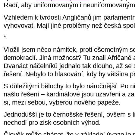
Radí, aby uniformovaným i neuniformovaným 
Vzhledem k tvrdosti Angličanů jim parlament
vyhovovat. Mají jiné problémy než česká spo
*
Vložil jsem něco námitek, proti ošemetným s
demokracií. Jiná možnost? Tu znali Afričané 
Dvanáct náčelníků jednalo tak dlouho, až se 
řešení. Nebylo to hlasování, kdy by většina p
S důležitými bělochy to bylo náročnější. Po ně
našlo řešení – kardinálové jsou uzavřeni a z
si, mezi sebou, vyberou nového papeže.
Jednodušší je to černošské řešení, ovšem s li
nechodí pro zisk osobních výhod.
Člověk může chápat, že v základní úvaze je n