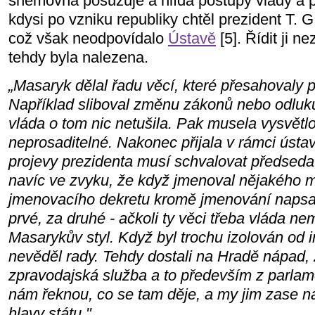
sněmovna posuzuje a hlídá postupy vlády a p
kdysi po vzniku republiky chtěl prezident T. G
což však neodpovídalo
Ústavě
[5]. Řídit ji n
tehdy byla nalezena.
„Masaryk dělal řadu věcí, které přesahovaly 
Například sliboval změnu zákonů nebo odluku 
vláda o tom nic netušila. Pak musela vysvětlov
neprosaditelné. Nakonec přijala v rámci ústav
projevy prezidenta musí schvalovat předseda
navíc ve zvyku, že když jmenoval nějakého mi
jmenovacího dekretu kromě jmenování napsal
prvé, za druhé - ačkoli ty věci třeba vláda n
Masarykův styl. Když byl trochu izolován od in
nevěděl rady. Tehdy dostali na Hradě nápad, 
zpravodajská služba a to především z parlam
nám řeknou, co se tam děje, a my jim zase n
hlavy státu."