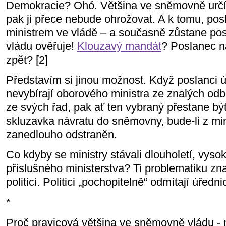
Demokracie? Ohó. Většina ve sněmovně určí 
pak ji přece nebude ohrožovat. A k tomu, pos
ministrem ve vládě – a současně zůstane po
vládu ověřuje!
Klouzavý mandát
? Poslanec n
zpět? [2]
Představím si jinou možnost. Když poslanci 
nevybírají oborového ministra ze znalých od
ze svých řad, pak ať ten vybraný přestane b
skluzavka návratu do sněmovny, bude-li z mi
zanedlouho odstraněn.
Co kdyby se ministry stávali dlouholetí, vyso
příslušného ministerstva? Ti problematiku zna
politici. Politici „pochopitelně“ odmítají úředn
*
Proč pravicová většina ve sněmovně vládu -