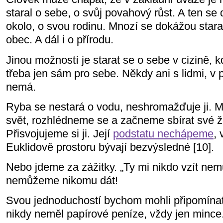
staral o sebe, o svůj povahový růst. A ten se 
okolo, o svou rodinu. Mnozí se dokážou starat 
obec. A dál i o přírodu.
Jinou možností je starat se o sebe v cizině, 
třeba jen sám pro sebe. Někdy ani s lidmi, v p
nemá.
Ryba se nestará o vodu, neshromažďuje ji. M
svět, rozhlédneme se a začneme sbírat své ži
Přisvojujeme si ji. Její
podstatu nechápeme
,
Euklidově prostoru bývají bezvýsledné [10].
Nebo jdeme za zážitky. „Ty mi nikdo vzít nemů
nemůžeme nikomu dát!
Svou jednoduchostí bychom mohli připomína
nikdy neměl papírové peníze, vždy jen mince. 