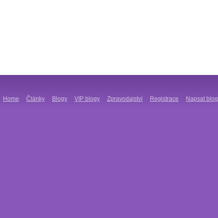
Home
Články
Blogy
VIP blogy
Zpravodajství
Registrace
Napsat blog