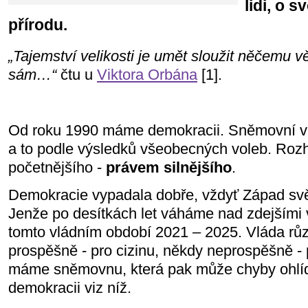
lidi, o s
přírodu.
„Tajemství velikosti je umět sloužit něčemu vě
sám…“
čtu u
Viktora Orbána
[1].
Od roku 1990 máme demokracii. Sněmovní v
a to podle výsledků všeobecných voleb. Roz
početnějšího -
právem silnějšího
.
Demokracie vypadala dobře, vždyť Západ svět
Jenže po desítkách let váháme nad zdejšími 
tomto vládním období 2021 – 2025. Vláda rů
prospěšně - pro cizinu, někdy neprospěšně - 
máme sněmovnu, která pak může chyby ohlída
demokracii viz níž.