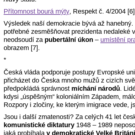
Přítomnost bourá mýty
, Respekt č. 4/2004 [6]
Výsledek naší demokracie bývá až hanebný. M
potřebné zesměšňovat prezidenta nedaleké v
neodsoudí za
pubertální úkon
–
umístění pr
obrazem [7].
*
Česká vláda podporuje postupy Evropské uni
přicházet do Česka mnoho mužů z cizích svě
předpokládá správnost
míchání národů
. Lid
kdysi „úspěšným“ koloniálním Západem, málo
Rozpory i zločiny, ke kterým imigrace vede, 
Jsou i další zmatenosti? Za celých 41 let če
komunistické diktatury
1948 – 1989 nepos
jaká probíhala
v demokratické Velké Británi