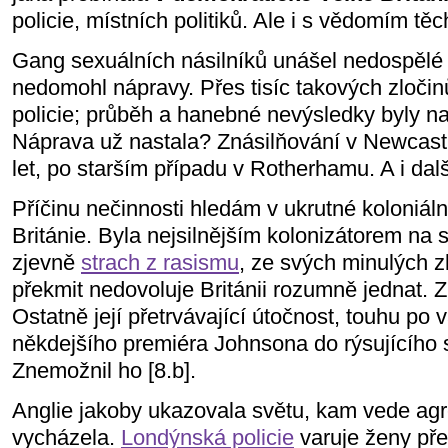
policie, místních politiků. Ale i s vědomím těc
Gang sexuálních násilníků unášel nedospělé 
nedomohl nápravy. Přes tisíc takových zločin
policie; průběh a hanebné nevýsledky byly n
Náprava už nastala? Znásilňování v Newcast
let, po starším případu v Rotherhamu. A i dalš
Příčinu nečinnosti hledám v ukrutné koloniáln
Británie. Byla nejsilnějším kolonizátorem na 
zjevně
strach z rasismu
, ze svých minulých z
překmit nedovoluje Británii rozumně jednat. Zb
Ostatně její přetrvávající útočnost, touhu po
někdejšího premiéra Johnsona do rýsujícího
Znemožnil ho [8.b].
Anglie jakoby ukazovala světu, kam vede agres
vycházela.
Londýnská policie
varuje ženy před