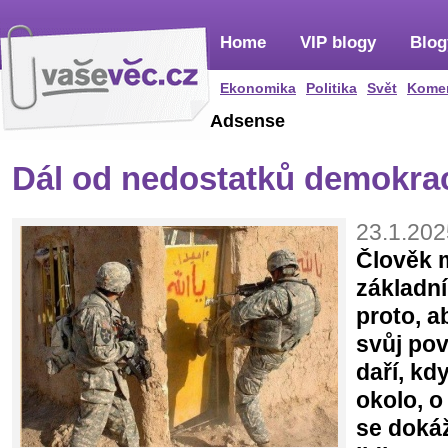
Home
VIP blogy
Blog
Ekonomika
Politika
Svět
Kome
Adsense
Dál od nedostatků demokra
23.1.202
Člověk 
základní
proto, a
svůj pov
daří, kd
okolo, o
se dokáž