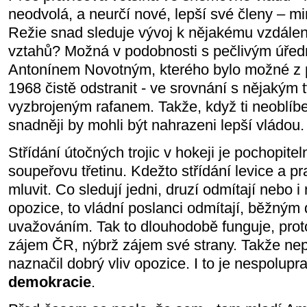
neodvolá, a neurčí nové, lepší své členy – mi
Režie snad sleduje vývoj k nějakému vzdálen
vztahů? Možná v podobnosti s pečlivým úře
Antonínem Novotným, kterého bylo možné z p
1968 čistě odstranit - ve srovnání s nějakým
vyzbrojeným rafanem. Takže, když ti neoblíb
snadněji by mohli být nahrazeni lepší vládou.
Střídání útočných trojic v hokeji je pochopite
soupeřovu třetinu. Kdežto střídání levice a p
mluvit. Co sledují jedni, druzí odmítají nebo i
opozice, to vládní poslanci odmítají, běžným
uvažováním. Tak to dlouhodobě funguje, protož
zájem ČR, nýbrž zájem své strany. Takže nep
naznačil dobrý vliv opozice. I to je nespolupr
demokracie
.