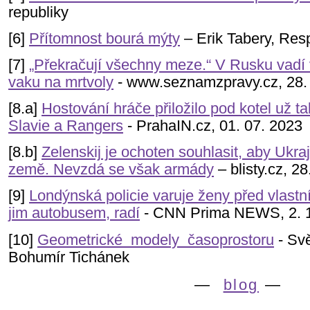
republiky
[6]
Přítomnost bourá mýty
– Erik Tabery, Res
[7]
„Překračují všechny meze.“ V Rusku vadí 
vaku na mrtvoly
- www.seznamzpravy.cz, 28.
[8.a]
Hostování hráče přiložilo pod kotel už
Slavie a Rangers
- PrahaIN.cz, 01. 07. 2023
[8.b]
Zelenskij je ochoten souhlasit, aby Ukraj
země. Nevzdá se však armády
– blisty.cz, 28
[9]
Londýnská policie varuje ženy před vlastní
jim autobusem, radí
- CNN Prima NEWS, 2. 1
[10]
Geometrické modely časoprostoru
- Svět
Bohumír Tichánek
—
blog
—