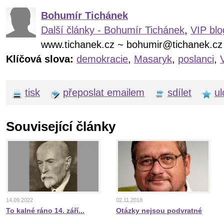
Bohumír Tichánek
Další články - Bohumír Tichánek
,
VIP blo
www.tichanek.cz ~ bohumir@tichanek.cz
Klíčová slova:
demokracie
,
Masaryk
,
poslanci
,
tisk
přeposlat emailem
sdílet
ul
Související články
14.09.2022
02.11.2018
To kalné ráno 14. září...
Otázky nejsou podvratné