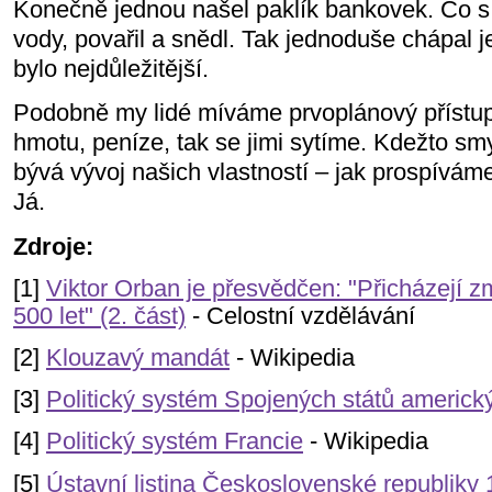
Konečně jednou našel paklík bankovek. Co s 
vody, povařil a snědl. Tak jednoduše chápal j
bylo nejdůležitější.
Podobně my lidé míváme prvoplánový přístup
hmotu, peníze, tak se jimi sytíme. Kdežto s
bývá vývoj našich vlastností – jak prospívá
Já.
Zdroje:
[1]
Viktor Orban je přesvědčen: "Přicházejí zm
500 let" (2. část)
- Celostní vzdělávání
[2]
Klouzavý mandát
- Wikipedia
[3]
Politický systém Spojených států americk
[4]
Politický systém Francie
- Wikipedia
[5]
Ústavní listina Československé republiky